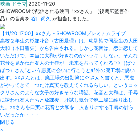
映画 ドラマ
2020-11-20
SHOWROOMで配信される映画「xxさん」（後閑広監督作
品）の音楽を
谷口尚久
が担当しました。
【11/20 17:00】xxさん - SHOWROOMプレミアムライブ
高校２年生の杉並花音（古田愛理）は、幼馴染で同級生の大田
大和（本田響矢）から告白される。しかし花音は、恋に恋して
いただけで、本当に大和が好きなのかハッキリしない。そんな
花音を見かねた友人の千尋が、未来を占ってくれる“☓☓（ばつ
ばつ）さん”という悪魔に会いに行こうと郊外の廃工場に誘い
出す。☓☓さんとは、廃工場の出勤簿に☓☓さんと書くと、悪魔
がやってきて一つだけ真実を教えてくれるらしい、というコッ
クリさんのような女子の好きそうな噂話。花音と大和は、千尋
に誘われ友人たちと放課後、肝試し気分で廃工場に繰り出し
た。☓☓さんを口実に花音と大和を二人きりにする千尋の計ら
いだったが・・・
閉じる
×