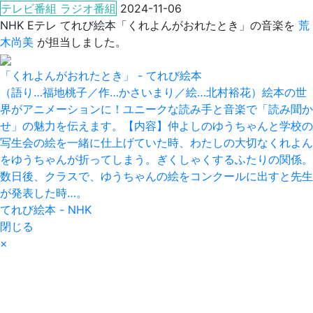
テレビ番組 ラジオ番組
2024-11-06
NHK Eテレ てれび絵本「くれよんがおれたとき」の音楽を
荒
木尚美
が担当しました。
「くれよんがおれたとき」 - てれび絵本
（語り…福地桃子／作…かさいまり／絵…北村裕花）絵本の世
界がアニメーションに！ユニークな読み手と音楽で「読み聞か
せ」の魅力を伝えます。【内容】仲よしのゆうちゃんと学校の
写生会の絵を一緒に仕上げていた時、わたしの大切なくれよん
をゆうちゃんが折ってしまう。ぎくしゃくするふたりの関係。
数日後、クラスで、ゆうちゃんの絵をコンクールに出すと先生
が発表した時…。
てれび絵本 - NHK
閉じる
×