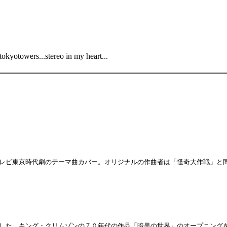
tokyotowers...stereo in my heart...
テレビ東京時代劇のテーマ曲カバー。オリジナルの作曲者は「怪奇大作戦」と同じ
ました。キング・クリムゾンの７０年代の作品「暗黒の世界」のオープニング