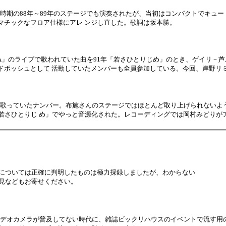
た時期の88年～89年のステージでも演奏されたが、当初はコンパクトでキュー
マチックなフロア仕様にアレ ンジし直した。歌詞は坂本勝。
IVA」のライブで歌われていた曲を91年「若さひとりじめ」のとき、ゲイリ
ドポッシュとして 活動していたメンバーも全員参加している。今回、岸野リ
が歌っていたナンバー。布施さんのステージではほとんど取り上げられないよう
「若さひとりじ め」でやっと音源化された。レコーディングでは岡村みどり
については正確に判明したものは極力採録しましたが、わからない
見などもお寄せください。
デオカメラが普及してない時代に、雑誌ビックリハウスのイベントで流す用の