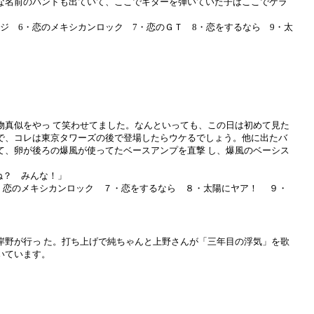
な名前のバンドも出ていて、ここでギターを弾いていた子はここでケラ
ジ 6・恋のメキシカンロック 7・恋のＧＴ 8・恋をするなら 9・太
真似をやっ て笑わせてました。なんといっても、この日は初めて見た
で、コレは東京タワーズの後で登場したらウケるでしょう。他に出たバ
て、卵が後ろの爆風が使ってたベースアンプを直撃 し、爆風のベーシス
ね？ みんな！」
・恋のメキシカンロック ７・恋をするなら ８・太陽にヤア！ ９・
野が行っ た。打ち上げで純ちゃんと上野さんが「三年目の浮気」を歌
いています。