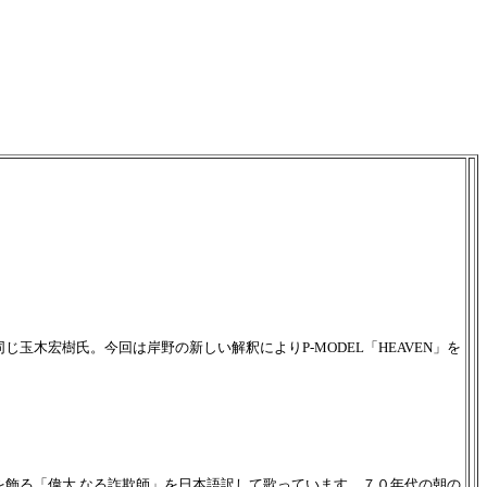
玉木宏樹氏。今回は岸野の新しい解釈によりP-MODEL「HEAVEN」を
を飾る「偉大 なる詐欺師」を日本語訳して歌っています。７０年代の朝の