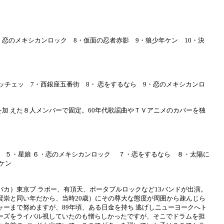
恋のメキシカンロック 8・仮面の忍者赤影 9・狼少年ケン 10・決
ッチェッ 7・西銀座五番街 8・ 恋をするなら 9・恋のメキシカンロ
を加 えた８人メンバーで固定。60年代歌謡曲やＴＶアニメのカバーを独
 ５・星娘 ６・恋のメキシカンロック ７・恋をするなら ８・太陽に
ケン
カ）東京ブ ラボー、有頂天、ポータブルロックなど13バンドが出演。
賢崇と同い年だから、当時20歳）にその尊大な態度が周囲から疎んじら
ーまで努めますが、89年頃、ある日金を持ち 逃げしニューヨークへト
ーズをライバル視していたのも憎らしかったですが、そこでドラムを担