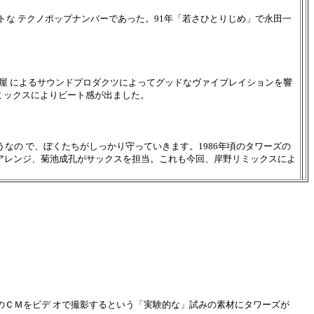
トな テクノポップナンバーであった。91年「若さひとりじめ」で永田一
－芦屋 によるサウンドプロダクツによってグッドなヴァイブレイションを響
ミックスによりビート感が出ました。
なの で、ぼくたちがしっかり守っていきます。1986年頃のタワーズの
がアレンジ、菊池成孔がサックスを担当。これも今回、岸野リミックスによ
ＣＭをビデ オで撮影するという「実験的な」試みの素材にタワーズが