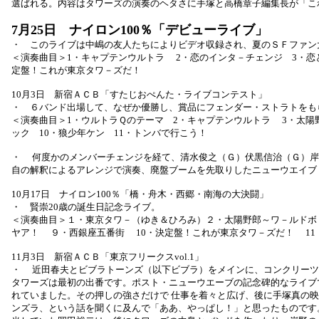
選ばれる。内容はタワーズの演奏のヘタさに手塚と高橋章子編集長が「こ
7月25日 ナイロン100％「デビューライブ」
・ このライブは中嶋の友人たちによりビデオ収録され、夏のＳＦファン
＜演奏曲目＞1・キャプテンウルトラ 2・恋のインタ－チェンジ 3・恋
定盤！これが東京タワ－ズだ！
10月3日 新宿ＡＣＢ「すたじおぺんた・ライブコンテスト」
・ ６バンド出場して、なぜか優勝し、賞品にフェンダー・ストラトをも
＜演奏曲目＞1・ウルトラＱのテーマ 2・キャプテンウルトラ 3・太陽
ック 10・狼少年ケン 11・トンバで行こう！
・ 何度かのメンバーチェンジを経て、清水俊之（Ｇ）伏黒信治（Ｇ）岸野雄
自の解釈によるアレンジで演奏、廃盤ブームを先取りしたニューウエイブ
10月17日 ナイロン100％「橋・舟木・西郷・南海の大決闘」
・ 賢崇20歳の誕生日記念ライブ。
＜演奏曲目＞１・東京タワ－（ゆき＆ひろみ）２・太陽野郎～ワ－ルドボ
ヤア！ ９・西銀座五番街 10・決定盤！これが東京タワ－ズだ！ 11
11月3日 新宿ＡＣＢ「東京フリークスvol.1」
・ 近田春夫とビブラトーンズ（以下ビブラ）をメインに、コンクリーツ
タワーズは最初の出番です。ポスト・ニューウエーブの記念碑的なライブ
れていました。その押しの強さだけで 仕事を着々と広げ、後に手塚真の映
ンズラ、という話を聞くに及んで「ああ、やっぱし！」と思ったものです