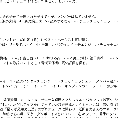
れはヒドい」とゴミ箱にゲロ を吐く、というもの。
大会の合宿で公開されたそうですが、メンバーは見ていません。
と涙の太陽 4・あの娘と僕 5・恋をするなら 6・チェッチェッチェッ 7・
らいました。富山茜（Ｂ）もベスト・ベーシスト賞に輝く。
野郎～ワ－ルドボ－イ 4・星娘 5・恋のインタ－チェンジ 6・チェッチェ
一（Key）富山茜（Ｂ）中嶋ひろみ（cho／勇二の姉）福田有希（cho）
・レトロ歌謡バン ドとして音楽関係者に高い評価を得る。
－イ ３・恋のインタ－チェンジ ４・チェッチェッチェッ （メンバ－紹介）
・トンバで行こう！ （アンコ－ル） 12・キャプテンウルトラ 13・狼少年
、遠藤賢司、Ｓ－ＫＥＮ、サニー久保田とクリスタル・バカンス（以下クリバ
でした。ただしライブを仕 切っていた加納基成という太った男は、若い割（
画「星くず兄弟の伝説」のプロデュースに関わり、近田春夫さんのマネージャ
。加納はその頃、東京モダンボーイズというバンドをやって て、勝手にタワ