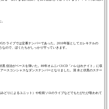
た。
ズの ライブでは定番ナンバーであった。2010年版としてエレキテルの
ようなので、ぼくたちがしっかり守っていきます。
伏黒 信治がベースを弾いた。89年オムニバスCD「ハレはれナイト」に収
さらにアースコンシャスなダンスナンバーとなりました。清 水と伏黒のステー
越みどりによるユニット）や松前ソロのライブなどでもたびたび歌われて