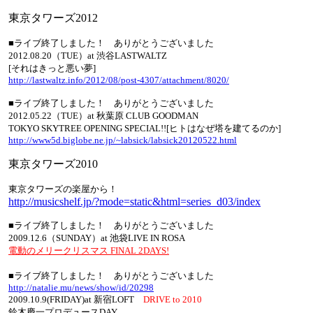
東京タワーズ2012
■ライブ終了しました！ ありがとうございました
2012.08.20（TUE）at 渋谷LASTWALTZ
[それはきっと悪い夢]
http://lastwaltz.info/2012/08/post-4307/attachment/8020/
■ライブ終了しました！ ありがとうございました
2012.05.22（TUE）at 秋葉原 CLUB GOODMAN
TOKYO SKYTREE OPENING SPECIAL!![ヒトはなぜ塔を建てるのか]
http://www5d.biglobe.ne.jp/~labsick/labsick20120522.html
東京タワーズ2010
東京タワーズの楽屋から！
http://musicshelf.jp/?mode=static&html=series_d03/index
■ライブ終了しました！ ありがとうございました
2009.12.6（SUNDAY）at 池袋LIVE IN ROSA
電動のメリークリスマス FINAL 2DAYS!
■ライブ終了しました！ ありがとうございました
http://natalie.mu/news/show/id/20298
2009.10.9(FRIDAY)at 新宿LOFT
DRIVE to 2010
鈴木慶一プロデュースDAY