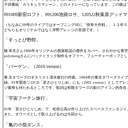
子供番組「カリキュラマシーン」とのメドレーになっています。この後は
091009新宿ロフト、091206池袋ロサ、120522秋葉原グッ
（ちなみに09年のライブではオープニングSEに「怪奇大作戦」、１２年
どちらもオリジナルではなく岸野アレンジの音源です。）
「すっとび野郎」
橋 幸夫さん1966年オリジナルの股旅歌謡の傑作をカバー。さわやかな青
polymoogさんにバックトラック制作をオファー。フューチャーポップ
「バーゲン」（2010 version）
東 京タワーズのギタリスト清水俊行の作曲。1984年の東京タワーズライ
録。91年賢崇ソロCD「若さひとりじめ」にも（2001 version）
ジ復帰も待たれるところです。歌詞は初期タワーズの影のアイコン的存在
「宇宙フーテン旅行」
91年「若さひとりじめ」で、松前公高が作り上げたスペースファンタジ
きた。タワーズとして取り上げるのは今回から。
「亀の小指ダンス」