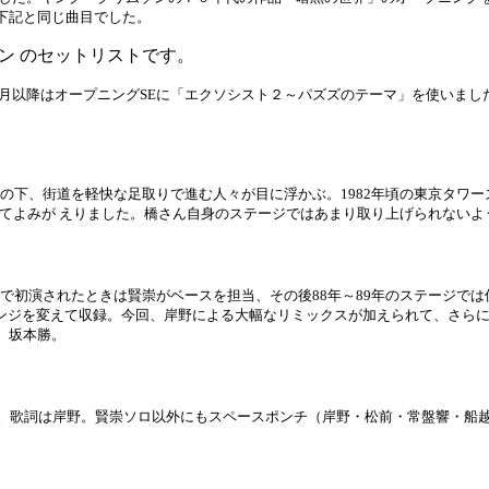
下記と同じ曲目でした。
ドマン のセットリストです。
５月以降はオープニングSEに「エクソシスト２～パズズのテーマ」を使いまし
空の下、街道を軽快な足取りで進む人々が目に浮かぶ。1982年頃の東京タワー
としてよみが えりました。橋さん自身のステージではあまり取り上げられない
ブで初演されたときは賢崇がベースを担当、その後88年～89年のステージでは
としてアレンジを変えて収録。今回、岸野による大幅なリミックスが加えられて、
、坂本勝。
イ。歌詞は岸野。賢崇ソロ以外にもスペースポンチ（岸野・松前・常盤響・船