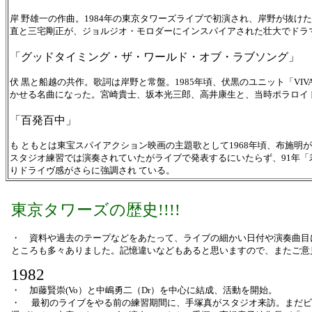
岸 野雄一の作曲。1984年の東京タワーズライブで初演され、岸野が抜け
直と三宅剛正が、ジョルジオ・モロダーにインスパイアされた壮大でドラ
「グッドタイミング・ザ・ワールド・オブ・ラブソング」
伏 黒と船越の共作。歌詞は岸野と常盤。1985年頃、伏黒のユニット「V
かせる名曲になった。宮崎貴士、坂本光三郎、高井康生と、当時ポラロイ
「百発百中」
も ともとは東宝スパイアクション映画の主題歌として1968年頃、布施明
スタジオ練習では演奏されていたがライブで発表するにいたらず、91年
りドライヴ感がさらに強調され ている。
東京タワーズの歴史!!!!
・ 資料や過去のテープなどをあたって、ライブの細かい日付や演奏曲目
ところも多々ありました。記憶違いなどもあると思いますので、またご意
1982
・ 加藤賢崇(Vo）と中嶋勇二（Dr）を中心に結成、活動を開始。
・ 最初のライブをやる前の練習期間に、手塚真がスタジオ来訪。まだビ