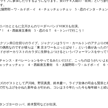
 ライブに参加したりするようになります。女の子４人組の「世間」という妙
ます。
太陽野郎～ワ－ルドボ－イ 4・チェッチェッチェッ 5・恋のインタ－チェン
バカとともに立川さんのリーダーバンドVOICEも出演。
ア！ 4・西銀座五番街 5・恋のＧＴ 6・トンバで行こう！
クソン井口仕切りのライブ。ジャクソンはラリー・カールトンのアテぶりの物
の偶然なのですが彼らは「東 京タワーをぶっとばせ！」という曲があったの
ンドがボーカリストのカラダに生卵をぶつけるというパフォーマンスをやって
チャンス・オペレーションをやってるみたいだけど、こっちのほうがいいよ
ェッチェッチェッ ４・西銀座五番街 ５・太陽野郎～ワ－ルドボ－イ ６
ズのゲストとして戸川純、野宮真貴、鈴木慶一。ライブ全体の司会も賢崇と岸
で打ち上げをかねた新年会 が行われ、コレは３０年たった今も毎年細々と続
タンゴヨーロッパ、鈴木賢司などが出演。