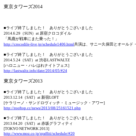
東京タワーズ2014
■ライブ終了しました！ ありがとうございました
2014.6.29（SUN）at
原宿クロコダイル
「馬鹿が戦車にまた乗った！」
http://crocodile-live.jp/schedule1406.html
共演は、サニー久保田とオールド
■ライブ終了しました！ ありがとうございました
2014.5.24（SAT）at
渋谷LASTWALTZ
[ハロニュー・ハレはれナイトフェス]
http://lastwaltz.info/date/2014/05/#24
東京タワーズ2013
■ライブ終了しました！ ありがとうございました
2013.12.14（SAT）at 新宿LOFT
[ケラリーノ・サンドロヴィッチ・ミュージック・アワー]
http://rooftop.cc/news/2013/08/25161521.php
■ライブ終了しました！ ありがとうございました
2013.04.20（SAT）at 赤坂グラフィティ
[TOKYO NETWORK 2013]
http://www.moz.co.jp/graffiti/schedule/#20