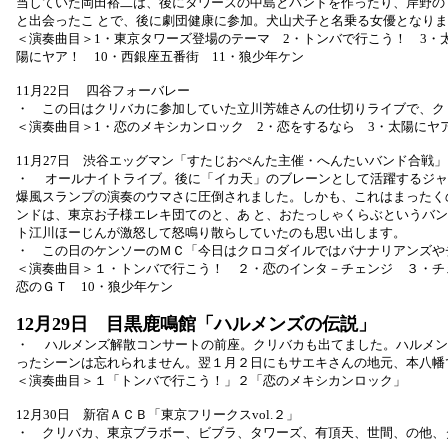
当していた岡田裕二は、後にタワーズの中島とバンドを作ったり、岸野の
と出会ったこ とで、後に劇団健康に参加。犬山犬子と名乗る女優となり
＜演奏曲目＞1・東京タワーズ登場のテーマ 2・トンバで行こう！ 3・
陽にヤア！ 10・西銀座五番街 11・狼少年ケン
11月22日 四谷フォーバレー
・ この日はクリバカに参加していた立川芳雄さんの仕切りライブで、クリ
＜演奏曲目＞1・恋のメキシカンロック 2・恋をするなら 3・太陽にヤ
11月27日 渋谷エッグマン「すたじおぺんた主催・へんたいバンド合戦」
・ オールナイトライブ。後に「イカ天」のブレーンとして活躍するジャ
爆風スランプの演奏のウマさに圧倒されました。しかも、これはまったく
ンドは、東京お子様エレキ団てのと、あ と、おたっしゃくらぶというバ
ト江川ほーじんが激怒して怒鳴り散らしていたのも思い出します。
・ この日のケンソーのＭＣ「今日はクロコダイルではバナナリアンズや
＜演奏曲目＞１・トンバで行こう！ ２・恋のインタ－チェンジ ３・チ
恋のＧＴ 10・狼少年ケン
12月29日 目黒鹿鳴館「ハルメンズの伝説」
・ ハルメンズ解散コンサートの前座。クリバカも出てました。ハルメン
ったシーンは忘れられません。翌１月２日にもサエキさんの地元、本八幡
＜演奏曲目＞１「トンバで行こう！」２「恋のメキシカンロック」
12月30日 新宿ＡＣＢ「東京フリークスvol.２」
・ クリバカ、東京ブラボー、ビブラ、タワーズ、有頂天、世間、の他、