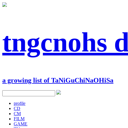
tngcnohs 
a growing list of TaNiGuChiNaOHiSa
profile
CD
CM
FILM
GAME