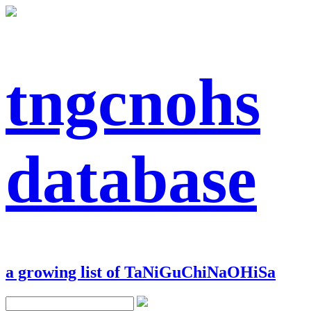
tngcnohs
database
a growing list of TaNiGuChiNaOHiSa