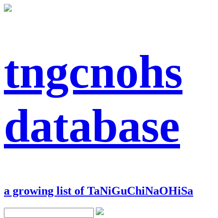
tngcnohs
database
a growing list of TaNiGuChiNaOHiSa