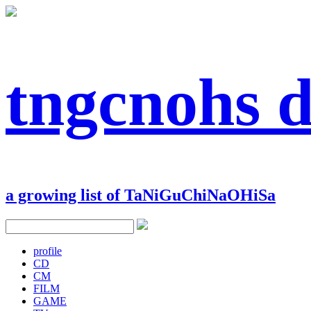
tngcnohs 
a growing list of TaNiGuChiNaOHiSa
profile
CD
CM
FILM
GAME