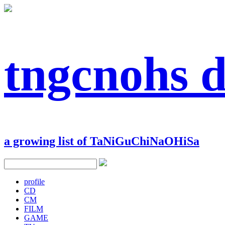
tngcnohs 
a growing list of TaNiGuChiNaOHiSa
profile
CD
CM
FILM
GAME