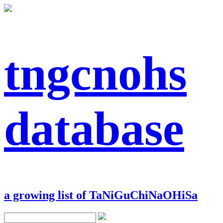
tngcnohs
database
a growing list of TaNiGuChiNaOHiSa