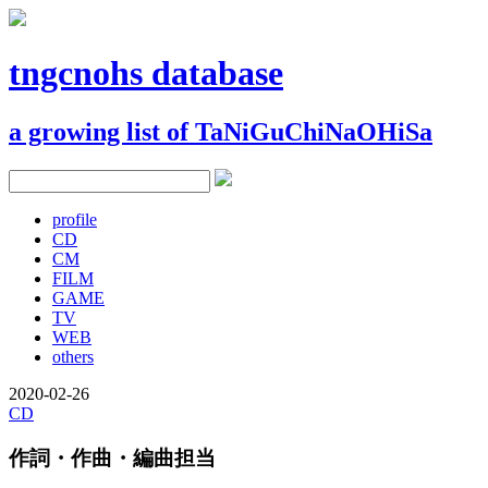
tngcnohs database
a growing list of TaNiGuChiNaOHiSa
profile
CD
CM
FILM
GAME
TV
WEB
others
2020-02-26
CD
作詞・作曲・編曲担当