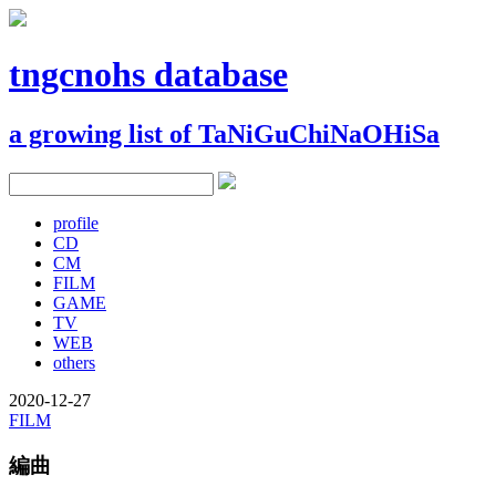
tngcnohs database
a growing list of TaNiGuChiNaOHiSa
profile
CD
CM
FILM
GAME
TV
WEB
others
2020-12-27
FILM
編曲