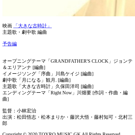
映画
「大きな古時計」
主題歌・劇中歌 編曲
予告編
オープニングテーマ「GRANDFATHER'S CLOCK」ジョンテ
＆エリアンナ [編曲]
イメージソング「序曲」川島ケイジ [編曲]
劇中歌「月になる」観月. [編曲]
主題歌「大きな古時計」久保田洋司 [編曲]
エンディングテーマ「Right Now」川畑要 [作詞・作曲・編
曲]
監督：小林宏治
出演：松田悟志・松本まりか・藤沢大悟・藤村知可・北村三
郎
Copyright © 2020 TOYRO MUSIC GK All Rights Reserved.