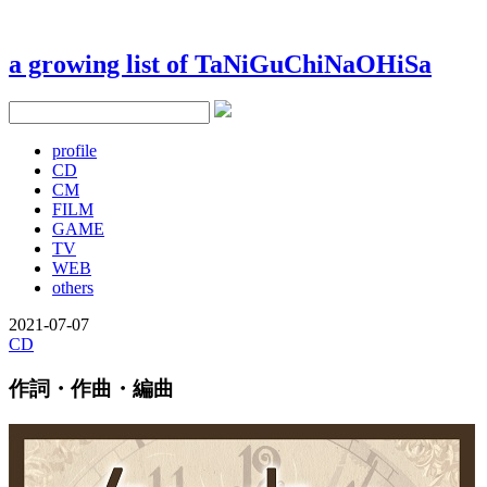
a growing list of TaNiGuChiNaOHiSa
profile
CD
CM
FILM
GAME
TV
WEB
others
2021-07-07
CD
作詞・作曲・編曲