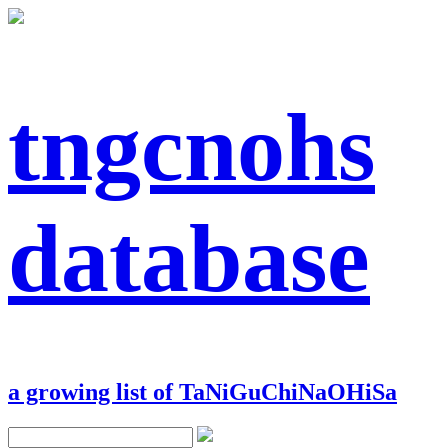
tngcnohs
database
a growing list of TaNiGuChiNaOHiSa