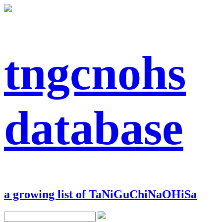
tngcnohs
database
a growing list of TaNiGuChiNaOHiSa