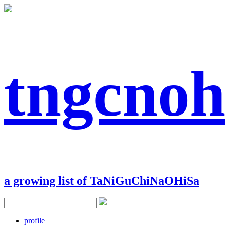
tngcnoh
a growing list of TaNiGuChiNaOHiSa
profile