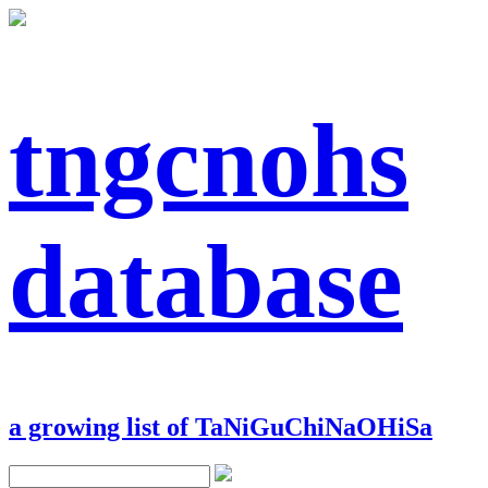
tngcnohs
database
a growing list of TaNiGuChiNaOHiSa