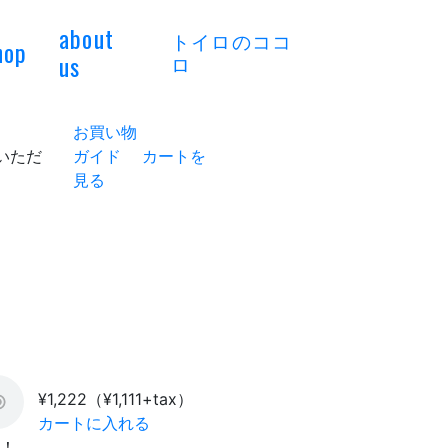
about
トイロのココ
hop
us
ロ
お買い物
いただ
ガイド
カートを
見る
¥1,222
（¥1,111+tax）
カートに入れる
録！