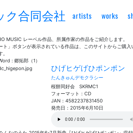
artists
works
s
YRO MUSIC レーベル作品、所属作家の作品をご紹介します。
ート」ボタンが表示されている作品は、このサイトからご購入
す。
Word :
郷拓郎（1）
ひげヒゲげひポンポン
たんきゅんデモクラシー
桜餅同好会 SKRMC1
フォーマット：CD
JAN：4582237831450
発売日：2015年6月10日
Kみんなのうた 2015年6-7月新曲『ひげヒゲげひポンポン』収