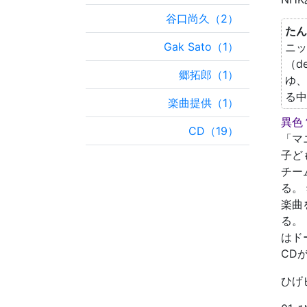
谷口尚久（2）
たん
Gak Sato（1）
ニッ
（d
郷拓郎（1）
ゆ、
る中
楽曲提供（1）
異色
CD（19）
「マ
子ど
チー
る。
楽曲
る。
はド
CD
ひげ