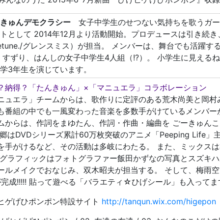
きゅんデモクラシー
女子中学生のせつない気持ちを歌うガー
トとして 2014年12月より活動開始。プロデュースは引き続
etune./グレンスミス）が担当。 メンバーは、舞台でも活
 すずり、はんしの女子中学生4人組（!?）。 小学生に見え
学3年生を演じています。
？納得？「たんきゅん」×「マニュエラ」コラボレーション
ニュエラ」チームからは、歌作りに定評のある荒木尚美と岡村み
も番組の中でも一風変わった音楽を多数手がけているメンバー
ムからは、作詞をまゆたん、作詞・作曲・編曲を ごーきゅんこと郷
 郷はDVDシリーズ累計60万枚突破のアニメ「Peeping Li
を手がけるなど、その活動は多岐にわたる。 また、ミックス
 グラフィックはフォトグラファー飯田かずなの写真とスズキハ
ールメイクでおなじみ、双木昭夫が担当する。 そして、梅雨
が完成!!!!! 貼って遊べる「バラエティ☆ひげシール」も入って
ヒゲげひポンポン特設サイト
http://tanqun.wix.com/higepon