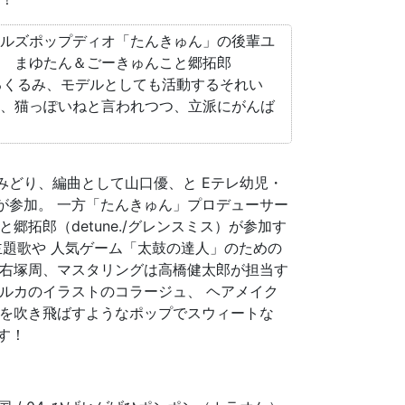
ルズポップディオ「たんきゅん」の後輩ユ
き、 まゆたん＆ごーきゅんこと郷拓郎
躍するくるみ、モデルとしても活動するそれい
るね、猫っぽいねと言われつつ、立派にがんば
どり、編曲として山口優、と Eテレ幼児・
が参加。 一方「たんきゅん」プロデューサー
拓郎（detune./グレンスミス）が参加す
fe」主題歌や 人気ゲーム「太鼓の達人」のための
は右塚周、マスタリングは高橋健太郎が担当す
ルカのイラストのコラージュ、 ヘアメイク
空を吹き飛ばすようなポップでスウィートな
ます！