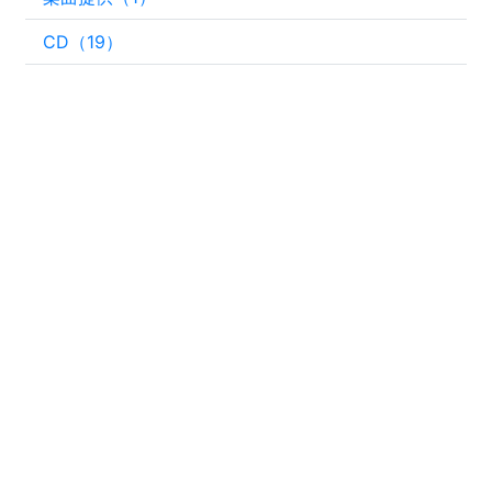
CD（19）