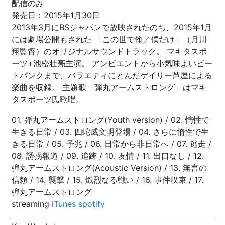
配信のみ
発売日：2015年1月30日
2013年3月にBSジャパンで放映されたのち、2015年1月
には劇場公開もされた 「この世で俺／僕だけ」（月川
翔監督）のオリジナルサウンドトラック。 マキタスポ
ーツ+池松壮亮主演。 アンビエントから小気味よいビー
トパンクまで、バラエティにとんだゲイリー芦屋による
楽曲を収録。 主題歌「弾丸アームストロング」はマキ
タスポーツ氏歌唱。
01. 弾丸アームストロング(Youth version) / 02. 惰性で
生きる日常 / 03. 四蛇威文明登場 / 04. さらに惰性で生
きる日常 / 05. 予兆 / 06. 日常から非日常へ / 07. 逃走 /
08. 誘拐報道 / 09. 追跡 / 10. 友情 / 11. 出口なし / 12.
弾丸アームストロング(Acoustic Version) / 13. 無言の
信頼 / 14. 襲撃 / 15. 熾烈なる戦い / 16. 事件収束 / 17.
弾丸アームストロング
streaming
iTunes
spotify