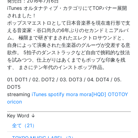
発売日：2016年7月6日
iTunes オルタナティブ・カテゴリにてTOPバナー展開
されました！
ポップスマエストロとして日本音楽界を現在進行形で支
える音楽家・谷口尚久の6年ぶりのセカンドミニアルバ
ム。 極限まで研ぎすまされたエレクトロサウンドと、
自身によって演奏された生楽器のグルーヴが交差する意
欲作。 5拍子のダンストラックなど自由で挑戦的な技法
を試みつつ、仕上がりはあくまでもポップな印象を残
す、 まさにテン年代のインストポップ作品。
01. DOT1 / 02. DOT2 / 03. DOT3 / 04. DOT4 / 05.
DOT5
streaming
iTunes
spotify
mora
mora[HQD]
OTOTOY
oricon
Key Word ↓
全て（21）
TOYRO MUSIC LABEL（2）