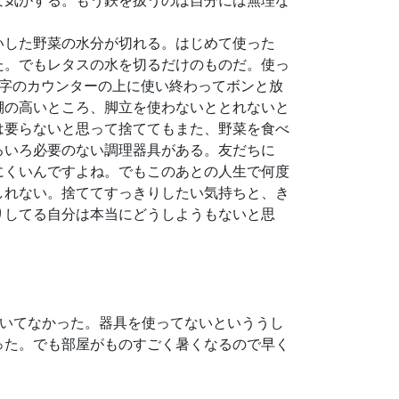
な気がする。もう鉄を扱うのは自分には無理な
いした野菜の水分が切れる。はじめて使った
た。でもレタスの水を切るだけのものだ。使っ
L字のカウンターの上に使い終わってボンと放
棚の高いところ、脚立を使わないととれないと
は要らないと思って捨ててもまた、野菜を食べ
ろいろ必要のない調理器具がある。友だちに
にくいんですよね。でもこのあとの人生で何度
しれない。捨ててすっきりしたい気持ちと、き
りしてる自分は本当にどうしようもないと思
焼いてなかった。器具を使ってないといううし
った。でも部屋がものすごく暑くなるので早く