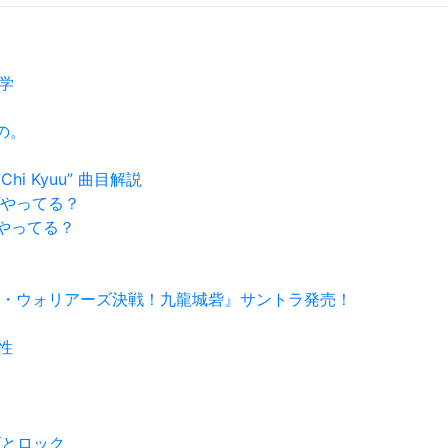
古学
もの。
hi Kyuu” 曲目解説
ップやってる？
何かやってる？
イライト・ウォリアーズ決戦！九龍城砦』サントラ発売！
能性
２
る
レビとロック