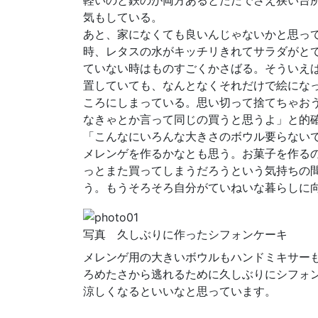
軽いのと鉄のが両方あるとただでさえ狭い台
気もしている。
あと、家になくても良いんじゃないかと思っ
時、レタスの水がキッチリきれてサラダがと
ていない時はものすごくかさばる。そういえ
置していても、なんとなくそれだけで絵にな
ころにしまっている。思い切って捨てちゃお
なきゃとか言って同じの買うと思うよ」と的
「こんなにいろんな大きさのボウル要らない
メレンゲを作るかなとも思う。お菓子を作る
っとまた買ってしまうだろうという気持ちの
う。もうそろそろ自分がていねいな暮らしに
写真 久しぶりに作ったシフォンケーキ
メレンゲ用の大きいボウルもハンドミキサー
ろめたさから逃れるために久しぶりにシフォ
涼しくなるといいなと思っています。