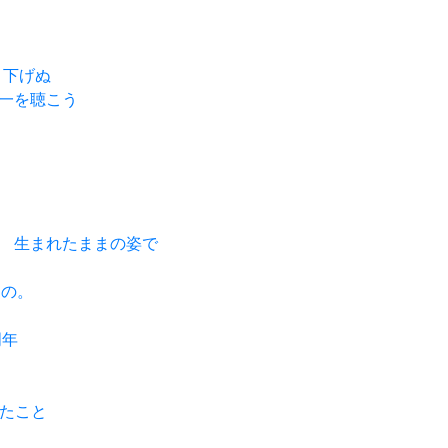
掘り下げぬ
田晃一を聴こう
まれて 生まれたままの姿で
もの。
周年
ったこと