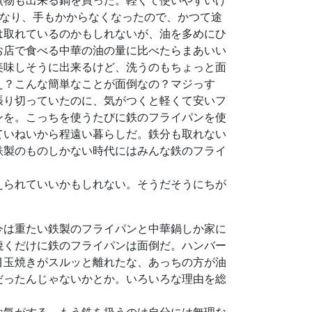
煮物も出来る鍋を買った。軽くて使いやすいけ
になり、手もかからなくなったので、かつて途
は取れているのかもしれないが、油を多めにひ
お店で食べる中華の油の量に比べたらまあいい
美味しそうに出来るけど、洗うのもちょっと面
え？こんな簡単なことが面倒なの？マジっす
張り切っていたのに、気がつくと軽くて安いフ
ンを。こっちを使うたびに鉄のフライパンを使
ていねいから程遠い暮らしだ。鉄分も取れない
鉄製のものしかない時代にはみんな鉄のフライ
えられていいかもしれない。そうだそうにちが
今は重たい鉄製のフライパンと中華鍋しか家に
焼くだけに鉄のフライパンは面倒だ。ハンバー
目玉焼きがスルッと離れたな、あっちの方が油
だったんじゃないかとか。いろいろな理由を総