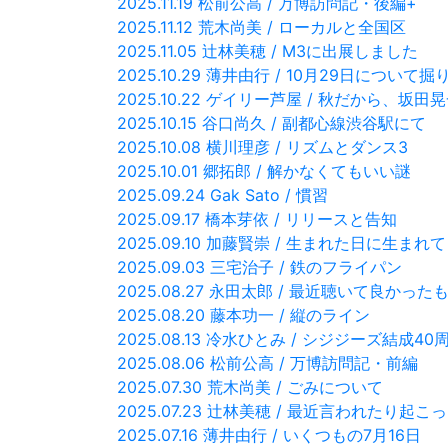
2025.11.19 松前公高 / 万博訪問記・後編+
2025.11.12 荒木尚美 / ローカルと全国区
2025.11.05 辻林美穂 / M3に出展しました
2025.10.29 薄井由行 / 10月29日について
2025.10.22 ゲイリー芦屋 / 秋だから、坂
2025.10.15 谷口尚久 / 副都心線渋谷駅にて
2025.10.08 横川理彦 / リズムとダンス3
2025.10.01 郷拓郎 / 解かなくてもいい謎
2025.09.24 Gak Sato / 慣習
2025.09.17 橋本芽依 / リリースと告知
2025.09.10 加藤賢崇 / 生まれた日に生
2025.09.03 三宅治子 / 鉄のフライパン
2025.08.27 永田太郎 / 最近聴いて良かった
2025.08.20 藤本功一 / 縦のライン
2025.08.13 冷水ひとみ / シジジーズ結成40
2025.08.06 松前公高 / 万博訪問記・前編
2025.07.30 荒木尚美 / ごみについて
2025.07.23 辻林美穂 / 最近言われたり起こ
2025.07.16 薄井由行 / いくつもの7月16日