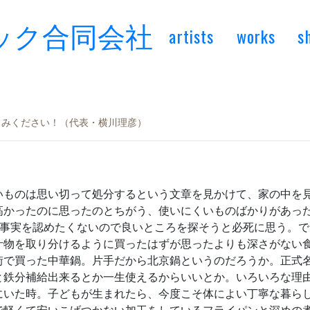
artists
works
s
楽しみください！（代表・横川理彦）
いものは思い切って処分するという文章を見かけて、家の中を
高かったのに思ったのとちがう、使いにくいものばかりがあっ
う事実を認めたくないので良いところを探そうと必死に思う。
汁物を取り分けるように買ったはずが思ったよりも深さがない
街で買った中華鍋。片手だから北京鍋というのだろうか。正式
と鉄分補給出来るとか一生使えるからいいとか。いろいろな理
にいた時。子どもが生まれたら、今度こそ体によい丁寧な暮ら