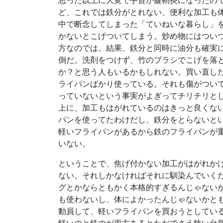
思った以上に大変で手首が腱鞘炎になったの
ど、これでは鉄分がとれない、便利な加工も
中で断念してしまった「ていねいな暮らし」
かないとこげついてしまう。炒め物にはつい
方なのでは。結果、鉄分と同時に油分も確実
倒だ。洗剤をつけず、竹のブラシでこげを落
か？と思う人もいるかもしれない。買い直し
ライパンばかり使っている。それも傷がつい
っていないという事実がよぎってチリチリと
上に、加工もはがれているのはきっと良くな
パンを使ってたわけだし、鉄分をとらないと
軽いフライパンがあるから鉄のフライパンが
いない。
ということで、焦げ付かない加工がはがれか
ない。それしかなければそれに馴染んでいく
グとかならともかく本格的すぎるんじゃない
も使わないし、体によかったんじゃないかと
動員して、軽いフライパンを買おうとして