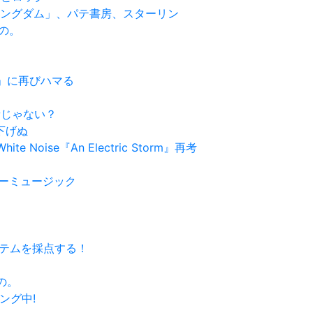
ート・キングダム」、パテ書房、スターリン
もの。
ャー」に再びハマる
発音じゃない？
り下げぬ
e Noise『An Electric Storm』再考
ュラーミュージック
システムを採点する！
もの。
ィング中!