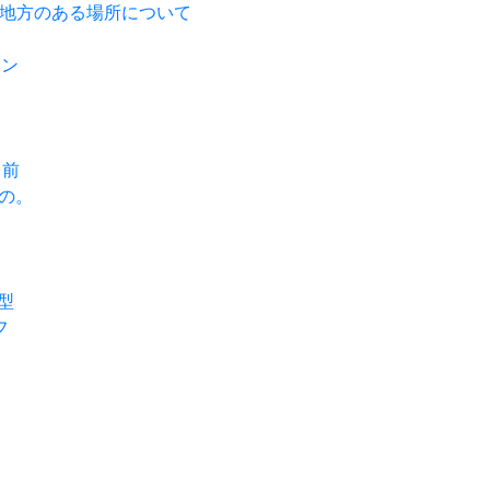
、近畿地方のある場所について
ーン
名前
もの。
髪型
フ