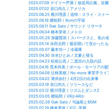
2025.07.09 ゲイリー芦屋 / 放送局占拠
2025.07.02 谷口尚久 / アメリカ
2025.06.25 横川理彦 / 追悼：スライ・スト
2025.06.18 郷拓郎 / 8cmの宇宙
2025.06.11 Gak Sato / サウンド リサーチ
2025.06.04 橋本芽依 / メトロ
2025.05.28 加藤賢崇 / スパークスと、私の
2025.05.14 永田太郎 / 最近聴いて良かった
2025.05.07 藤本功一 / 冷蔵庫
2025.04.30 冷水ひとみ / 文豪と寝る
2025.04.23 松前公高 / 二度目の入院の話
2025.04.16 荒木尚美 / ポール・モーリアの
2025.04.09 辻林美穂 / No more 車苦手ライ
2025.04.02 薄井由行 / 4月2日の出来事
2025.03.19 谷口尚久 / リリースなど
2025.03.12 横川理彦 / リズムとダンス2
2025.03.05 郷拓郎 / VRかARか
2025.02.26 Gak Sato / 与論島とBGM
2025.02.19 橋本芽依 / ICC, 卒展