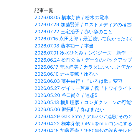
記事一覧
2026.08.05 橋本芽依 / 栃木の電車
2026.07.29 加藤賢崇 / ロストメディアの考
2026.07.22 三宅治子 / 赤い魚のこと
2026.07.15 永田太郎 / 最近聴いて良かった
2026.07.08 藤本功一 / 本当
2026.07.01 冷水ひとみ / シジジーズ 新作 ”C
2026.06.24 松前公高 / データのバックア
2026.06.17 荒木尚美 / カラダにいいこと
2026.06.10 辻林美穂 / ゆるい
2026.06.03 薄井由行 / 『いろは歌』変容
2026.05.27 ゲイリー芦屋 / 祝『トワ
2026.05.20 谷口尚久 / 連想5
2026.05.13 横川理彦 / コンダクションの可
2026.05.06 郷拓郎 / 春はまだか
2026.04.29 Gak Sato / アルバム”連歌”その
2026.04.22 橋本芽依 / iPadをmidiコンにす
2026.04.15 加藤賢崇 / 1980年代の深夜テ