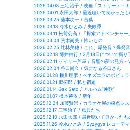
2026.04.08 三宅治子 / 映画「ストリ
2026.04.01 永田太郎 / 最近聴いて良かった
2026.03.25 藤本功一 / 言葉
2026.03.18 冷水ひとみ / 失敗譚
2026.03.11 松前公高 / 「探索アドベンチ
2026.03.04 荒木尚美 / 怖いもの
2026.02.25 辻林美穂 / これ、爆発音？爆
2026.02.18 薄井由行 / 2月18日について掘
2026.02.11 ゲイリー芦屋 / 音響の夢の見方～Whit
2026.02.04 谷口尚久 / 気になる谷口さん
2026.01.28 横川理彦 / ベネズエラのポピ
2026.01.21 郷拓郎 / 私と宿題
2026.01.14 Gak Sato / アルバム”連歌”
2026.01.07 橋本芽依 / 新年
2025.12.24 加藤賢崇 / カラオケ屋の採点
2025.12.17 三宅治子 / 魚貝たち
2025.12.10 永田太郎 / 最近聴いて良かった
2025.11.26 冷水ひとみ / Syzygys レコーデ