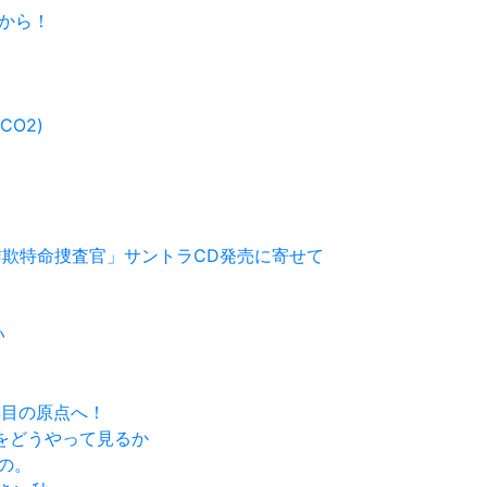
すから！
CO2)
 特殊詐欺特命捜査官」サントラCD発売に寄せて
い
0年目の原点へ！
ヌ」をどうやって見るか
もの。