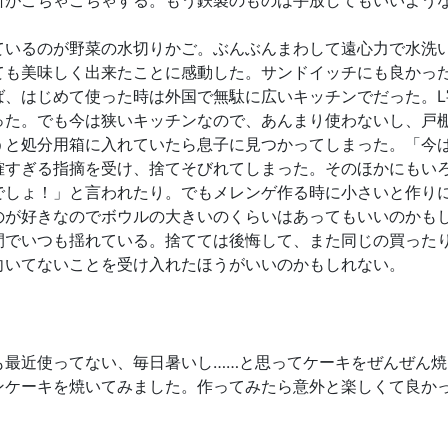
所がごちゃごちゃする。もう鉄製のものは手放してもいいよう
ているのが野菜の水切りかご。ぶんぶんまわして遠心力で水洗
ても美味しく出来たことに感動した。サンドイッチにも良かっ
ば、はじめて使った時は外国で無駄に広いキッチンでだった。
った。でも今は狭いキッチンなので、あんまり使わないし、戸
うと処分用箱に入れていたら息子に見つかってしまった。「今
確すぎる指摘を受け、捨てそびれてしまった。そのほかにもい
でしょ！」と言われたり。でもメレンゲ作る時に小さいと作り
のが好きなのでボウルの大きいのくらいはあってもいいのかも
間でいつも揺れている。捨てては後悔して、また同じの買った
向いてないことを受け入れたほうがいいのかもしれない。
も最近使ってない、毎日暑いし……と思ってケーキをぜんぜん
ンケーキを焼いてみました。作ってみたら意外と楽しくて良か