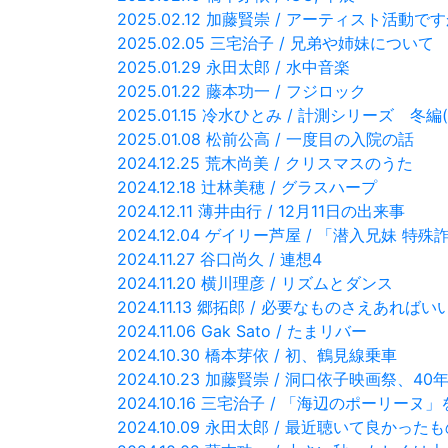
2025.02.12 加藤賢崇 / アーティスト活動で
2025.02.05 三宅治子 / 兄弟や姉妹について
2025.01.29 永田太郎 / 水中音楽
2025.01.22 藤本功一 / フジロック
2025.01.15 冷水ひとみ / 計測シリーズ 冬編(
2025.01.08 松前公高 / 一度目の入院の話
2024.12.25 荒木尚美 / クリスマスのうた
2024.12.18 辻林美穂 / グラスハープ
2024.12.11 薄井由行 / 12月11日の出来事
2024.12.04 ゲイリー芦屋 / 「潜入兄妹
2024.11.27 谷口尚久 / 連想4
2024.11.20 横川理彦 / リズムとダンス
2024.11.13 郷拓郎 / 必要なものさえあればい
2024.11.06 Gak Sato / たまリバー
2024.10.30 橋本芽依 / 初、鶴見線乗車
2024.10.23 加藤賢崇 / 洞口依子映画祭、4
2024.10.16 三宅治子 / 「海辺のポーリー
2024.10.09 永田太郎 / 最近聴いて良かった