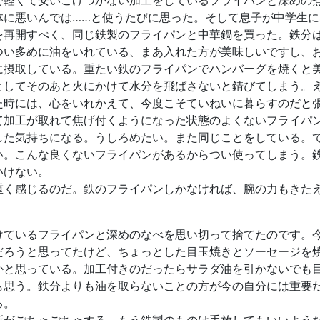
で軽くて安いこげつかない加工をしているフライパンと深めの
体に悪いんでは……と使うたびに思った。そして息子が中学生
を再開すべく、同じ鉄製のフライパンと中華鍋を買った。鉄分
つい多めに油をいれている、まあ入れた方が美味しいですし、
に摂取している。重たい鉄のフライパンでハンバーグを焼くと
としてそのあと火にかけて水分を飛ばさないと錆びてしまう。
た時には、心をいれかえて、今度こそていねいに暮らすのだと
て加工が取れて焦げ付くようになった状態のよくないフライパ
した気持ちになる。うしろめたい。また同じことをしている。
い。こんな良くないフライパンがあるからつい使ってしまう。
いけない。
重く感じるのだ。鉄のフライパンしかなければ、腕の力もきた
けているフライパンと深めのなべを思い切って捨てたのです。
だろうと思ってたけど、ちょっとした目玉焼きとソーセージを
かと思っている。加工付きのだったらサラダ油を引かないでも
も思う。鉄分よりも油を取らないことの方が今の自分には重要
いる。