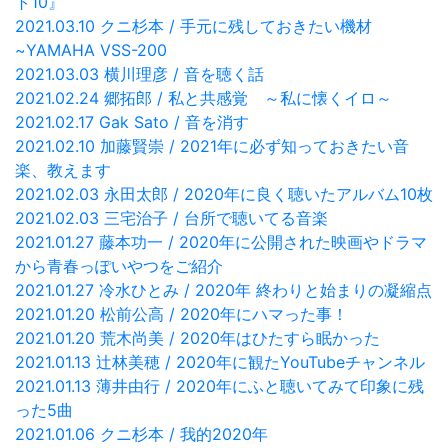
ト10』
2021.03.10 クニ杉本 / 手元に残しておきたい機材
~YAMAHA VSS-200
2021.03.03 横川理彦 / 音を聴く話
2021.02.24 郷拓郎 / 私と共感覚 ～私に懐くイロ～
2021.02.17 Gak Sato / 音を消す
2021.02.10 加藤賢崇 / 2021年に必ず知っておきたい音
楽、教えます
2021.02.03 永田太郎 / 2020年に良く聴いたアルバム10枚
2021.02.03 三宅治子 / 台所で聴いてる音楽
2021.01.27 藤本功一 / 2020年に公開された映画やドラマ
から青春っぽいやつをご紹介
2021.01.27 冷水ひとみ / 2020年 終わりと始まりの凝縮点
2021.01.20 松前公高 / 2020年にハマった事！
2021.01.20 荒木尚美 / 2020年はひたすら眠かった
2021.01.13 辻林美穂 / 2020年に観たYouTubeチャンネル
2021.01.13 薄井由行 / 2020年にふと聴いてみて印象に残
った5曲
2021.01.06 クニ杉本 / 我的2020年