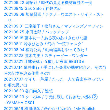
2021.09.22 郷拓郎 / 時代の見える機材遍歴の一例
2021.09.15 Gak Sato / 住処の話
2021.09.08 加藤賢崇 / テクノ・ウエスト・サイド・スト
ーリー
2021.09.01 三宅治子 / 松前さん／マフィンズ／マフィン
2021.08.25 永田太郎 / バックアップ
2021.08.18 藤本功一 / ある夜のありきたりな話
2021.08.11 冷水ひとみ / 幻の ”一弦フェスタ”
2021.08.04 松前公高 / 動画編集をやってみた！
2021.07.28 荒木尚美 / スティービー・ワンダー
2021.07.21 辻林美穂 / ☆欲しい家電 BEST3☆
2021.07.14 薄井由行 / 手にした楽器や機材紹介と、その当
時の記憶を辿る作業 その1
2021.07.07 ゲイリー芦屋 / たった一人で音楽をやってい
た頃の思い出
2021.06.30 谷口尚久 / 連想
2021.06.23 クニ杉本 / 手元に残しておきたい機材②
~YAMAHA CS01
2021.06.16 横川理彦 / 愚かなり我が心（My Foolish