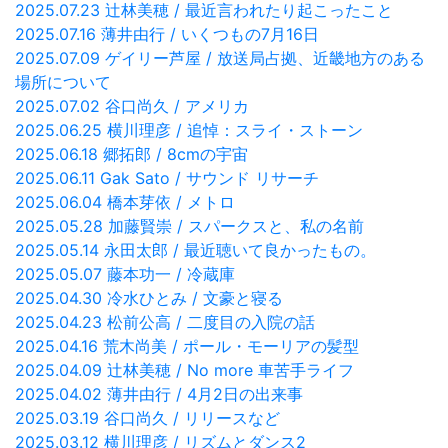
2025.07.23 辻林美穂 / 最近言われたり起こったこと
2025.07.16 薄井由行 / いくつもの7月16日
2025.07.09 ゲイリー芦屋 / 放送局占拠、近畿地方のある
場所について
2025.07.02 谷口尚久 / アメリカ
2025.06.25 横川理彦 / 追悼：スライ・ストーン
2025.06.18 郷拓郎 / 8cmの宇宙
2025.06.11 Gak Sato / サウンド リサーチ
2025.06.04 橋本芽依 / メトロ
2025.05.28 加藤賢崇 / スパークスと、私の名前
2025.05.14 永田太郎 / 最近聴いて良かったもの。
2025.05.07 藤本功一 / 冷蔵庫
2025.04.30 冷水ひとみ / 文豪と寝る
2025.04.23 松前公高 / 二度目の入院の話
2025.04.16 荒木尚美 / ポール・モーリアの髪型
2025.04.09 辻林美穂 / No more 車苦手ライフ
2025.04.02 薄井由行 / 4月2日の出来事
2025.03.19 谷口尚久 / リリースなど
2025.03.12 横川理彦 / リズムとダンス2