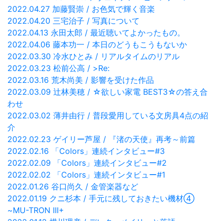
2022.04.27 加藤賢崇 / お色気で輝く音楽
2022.04.20 三宅治子 / 写真について
2022.04.13 永田太郎 / 最近聴いてよかったもの。
2022.04.06 藤本功一 / 本日のどうもこうもないか
2022.03.30 冷水ひとみ / リアルタイムのリアル
2022.03.23 松前公高 / >Re:
2022.03.16 荒木尚美 / 影響を受けた作品
2022.03.09 辻林美穂 / ☆欲しい家電 BEST3☆の答え合
わせ
2022.03.02 薄井由行 / 普段愛用している文房具4点の紹
介
2022.02.23 ゲイリー芦屋 / 『渚の天使』再考～前篇
2022.02.16 「Colors」連続インタビュー#3
2022.02.09 「Colors」連続インタビュー#2
2022.02.02 「Colors」連続インタビュー#1
2022.01.26 谷口尚久 / 金管楽器など
2022.01.19 クニ杉本 / 手元に残しておきたい機材④
~MU-TRON III+