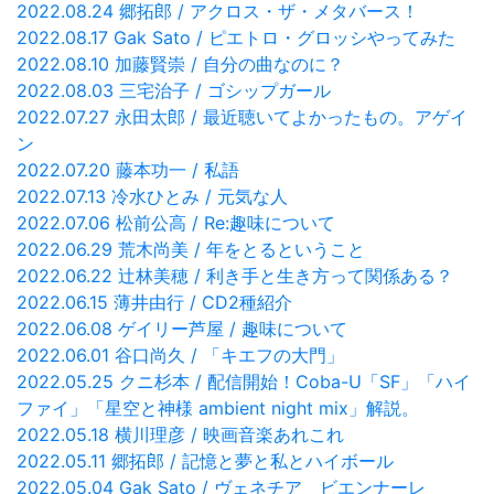
2022.08.24 郷拓郎 / アクロス・ザ・メタバース！
2022.08.17 Gak Sato / ピエトロ・グロッシやってみた
2022.08.10 加藤賢崇 / 自分の曲なのに？
2022.08.03 三宅治子 / ゴシップガール
2022.07.27 永田太郎 / 最近聴いてよかったもの。アゲイ
ン
2022.07.20 藤本功一 / 私語
2022.07.13 冷水ひとみ / 元気な人
2022.07.06 松前公高 / Re:趣味について
2022.06.29 荒木尚美 / 年をとるということ
2022.06.22 辻林美穂 / 利き手と生き方って関係ある？
2022.06.15 薄井由行 / CD2種紹介
2022.06.08 ゲイリー芦屋 / 趣味について
2022.06.01 谷口尚久 / 「キエフの大門」
2022.05.25 クニ杉本 / 配信開始！Coba-U「SF」「ハイ
ファイ」「星空と神様 ambient night mix」解説。
2022.05.18 横川理彦 / 映画音楽あれこれ
2022.05.11 郷拓郎 / 記憶と夢と私とハイボール
2022.05.04 Gak Sato / ヴェネチア ビエンナーレ