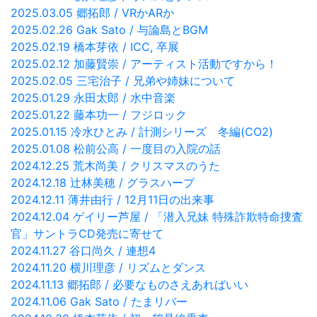
2025.03.05 郷拓郎 / VRかARか
2025.02.26 Gak Sato / 与論島とBGM
2025.02.19 橋本芽依 / ICC, 卒展
2025.02.12 加藤賢崇 / アーティスト活動ですから！
2025.02.05 三宅治子 / 兄弟や姉妹について
2025.01.29 永田太郎 / 水中音楽
2025.01.22 藤本功一 / フジロック
2025.01.15 冷水ひとみ / 計測シリーズ 冬編(CO2)
2025.01.08 松前公高 / 一度目の入院の話
2024.12.25 荒木尚美 / クリスマスのうた
2024.12.18 辻林美穂 / グラスハープ
2024.12.11 薄井由行 / 12月11日の出来事
2024.12.04 ゲイリー芦屋 / 「潜入兄妹 特殊詐欺特命捜査
官」サントラCD発売に寄せて
2024.11.27 谷口尚久 / 連想4
2024.11.20 横川理彦 / リズムとダンス
2024.11.13 郷拓郎 / 必要なものさえあればいい
2024.11.06 Gak Sato / たまリバー