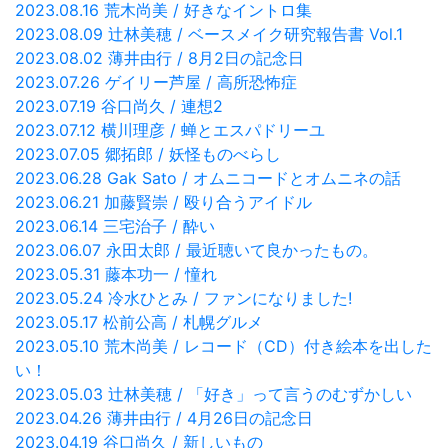
2023.08.16 荒木尚美 / 好きなイントロ集
2023.08.09 辻林美穂 / ベースメイク研究報告書 Vol.1
2023.08.02 薄井由行 / 8月2日の記念日
2023.07.26 ゲイリー芦屋 / 高所恐怖症
2023.07.19 谷口尚久 / 連想2
2023.07.12 横川理彦 / 蝉とエスパドリーユ
2023.07.05 郷拓郎 / 妖怪ものべらし
2023.06.28 Gak Sato / オムニコードとオムニネの話
2023.06.21 加藤賢崇 / 殴り合うアイドル
2023.06.14 三宅治子 / 酔い
2023.06.07 永田太郎 / 最近聴いて良かったもの。
2023.05.31 藤本功一 / 憧れ
2023.05.24 冷水ひとみ / ファンになりました!
2023.05.17 松前公高 / 札幌グルメ
2023.05.10 荒木尚美 / レコード（CD）付き絵本を出した
い！
2023.05.03 辻林美穂 / 「好き」って言うのむずかしい
2023.04.26 薄井由行 / 4月26日の記念日
2023.04.19 谷口尚久 / 新しいもの