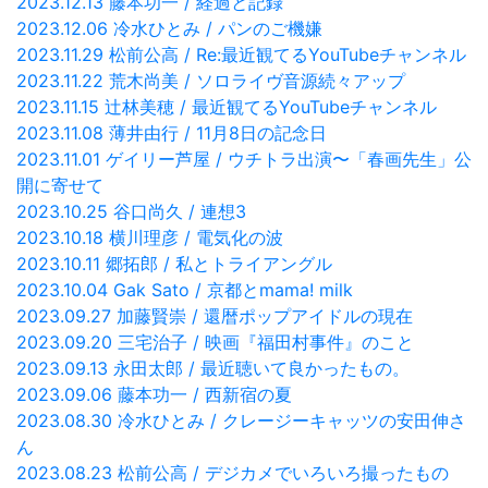
2023.12.13 藤本功一 / 経過と記録
2023.12.06 冷水ひとみ / パンのご機嫌
2023.11.29 松前公高 / Re:最近観てるYouTubeチャンネル
2023.11.22 荒木尚美 / ソロライヴ音源続々アップ
2023.11.15 辻林美穂 / 最近観てるYouTubeチャンネル
2023.11.08 薄井由行 / 11月8日の記念日
2023.11.01 ゲイリー芦屋 / ウチトラ出演〜「春画先生」公
開に寄せて
2023.10.25 谷口尚久 / 連想3
2023.10.18 横川理彦 / 電気化の波
2023.10.11 郷拓郎 / 私とトライアングル
2023.10.04 Gak Sato / 京都とmama! milk
2023.09.27 加藤賢崇 / 還暦ポップアイドルの現在
2023.09.20 三宅治子 / 映画『福田村事件』のこと
2023.09.13 永田太郎 / 最近聴いて良かったもの。
2023.09.06 藤本功一 / 西新宿の夏
2023.08.30 冷水ひとみ / クレージーキャッツの安田伸さ
ん
2023.08.23 松前公高 / デジカメでいろいろ撮ったもの