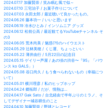
2024.07.17 加藤賢崇 / 笑み眠む風で似～
2024.07.10 三宅治子 / お菓子作りについて
2024.07.03 永田太郎 / 最近聴いて良かったもの。
2024.06.26 藤本功一 / いいと思います
2024.06.19 冷水ひとみ / インソムニア グッズ
2024.06.12 松前公高 / 最近観てるYouTubeチャンネル そ
の3
2024.06.05 荒木尚美 / 魅惑(?!)のハイウエスト
2024.05.29 辻林美穂 / くじ運、ちょっといい
2024.05.22 薄井由行 / 5月22日の記念日
2024.05.15 ゲイリー芦屋 / あの頃の渋谷〜『95』「バウ
ンス ko GALS」）
2024.05.08 谷口尚久 / もう食べられないもの（幸福につ
いて）
2024.05.01 横川理彦 / 私のヒップホップ
2024.04.24 郷拓郎 / だが、情熱は…
2024.04.17 Gak Sato / 台北経由で半年ぶりのミラノ、そ
してデザイナー城谷耕生のこと
2024.04.10 加藤賢崇 / 野球とレコード