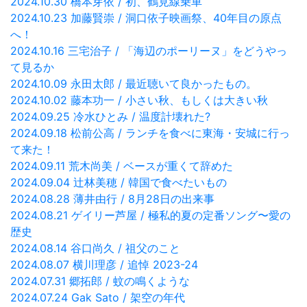
2024.10.30 橋本芽依 / 初、鶴見線乗車
2024.10.23 加藤賢崇 / 洞口依子映画祭、40年目の原点
へ！
2024.10.16 三宅治子 / 「海辺のポーリーヌ」をどうやっ
て見るか
2024.10.09 永田太郎 / 最近聴いて良かったもの。
2024.10.02 藤本功一 / 小さい秋、もしくは大きい秋
2024.09.25 冷水ひとみ / 温度計壊れた?
2024.09.18 松前公高 / ランチを食べに東海・安城に行っ
て来た！
2024.09.11 荒木尚美 / ベースが重くて辞めた
2024.09.04 辻林美穂 / 韓国で食べたいもの
2024.08.28 薄井由行 / 8月28日の出来事
2024.08.21 ゲイリー芦屋 / 極私的夏の定番ソング〜愛の
歴史
2024.08.14 谷口尚久 / 祖父のこと
2024.08.07 横川理彦 / 追悼 2023-24
2024.07.31 郷拓郎 / 蚊の鳴くような
2024.07.24 Gak Sato / 架空の年代