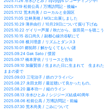
2025.11.26 冷水ひとみ / Syzygys レコーディング中!
2025.11.19 松前公高 / 万博訪問記・後編+
2025.11.12 荒木尚美 / ローカルと全国区
2025.11.05 辻林美穂 / M3に出展しました
2025.10.29 薄井由行 / 10月29日について掘り下げぬ
2025.10.22 ゲイリー芦屋 / 秋だから、坂田晃一を聴こう
2025.10.15 谷口尚久 / 副都心線渋谷駅にて
2025.10.08 横川理彦 / リズムとダンス3
2025.10.01 郷拓郎 / 解かなくてもいい謎
2025.09.24 Gak Sato / 慣習
2025.09.17 橋本芽依 / リリースと告知
2025.09.10 加藤賢崇 / 生まれた日に生まれて 生まれた
ままの姿で
2025.09.03 三宅治子 / 鉄のフライパン
2025.08.27 永田太郎 / 最近聴いて良かったもの。
2025.08.20 藤本功一 / 縦のライン
2025.08.13 冷水ひとみ / シジジーズ結成40周年
2025.08.06 松前公高 / 万博訪問記・前編
2025.07.30 荒木尚美 / ごみについて