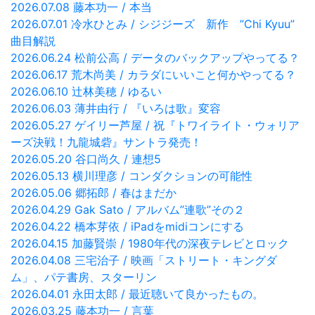
2026.07.08 藤本功一 / 本当
2026.07.01 冷水ひとみ / シジジーズ 新作 ”Chi Kyuu”
曲目解説
2026.06.24 松前公高 / データのバックアップやってる？
2026.06.17 荒木尚美 / カラダにいいこと何かやってる？
2026.06.10 辻林美穂 / ゆるい
2026.06.03 薄井由行 / 『いろは歌』変容
2026.05.27 ゲイリー芦屋 / 祝『トワイライト・ウォリア
ーズ決戦！九龍城砦』サントラ発売！
2026.05.20 谷口尚久 / 連想5
2026.05.13 横川理彦 / コンダクションの可能性
2026.05.06 郷拓郎 / 春はまだか
2026.04.29 Gak Sato / アルバム”連歌”その２
2026.04.22 橋本芽依 / iPadをmidiコンにする
2026.04.15 加藤賢崇 / 1980年代の深夜テレビとロック
2026.04.08 三宅治子 / 映画「ストリート・キングダ
ム」、パテ書房、スターリン
2026.04.01 永田太郎 / 最近聴いて良かったもの。
2026.03.25 藤本功一 / 言葉