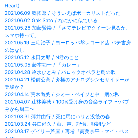
Heart)
2021.06.09 郷拓郎 / そういえばボーカリストだった
2021.06.02 Gak Sato / なにかに似ている
2021.05.26 加藤賢崇 / 「さてテレビでクイーン見るか。
スマホ持って」
2021.05.19 三宅治子 / ヨーロッパ盤レコード店 パテ書房
のはなし
2021.05.12 永田太郎 / N君のこと
2021.05.05 藤本功一 / 「カレー」
2021.04.28 冷水ひとみ / バロックオペラと鳥の歌
2021.04.21 松前公高 / 究極のアナログシンセサイザーが
登場か？
2021.04.14 荒木尚美 / ジミー・ペイジと中二病の私
2021.04.07 辻林美穂 / 100%受け身の音楽ライフ 〜バブ
みから厨二〜
2021.03.31 薄井由行 / 死に馬にハリと没後の春
2021.03.24 谷口尚久 / 苺、声、記憶、移調など
2021.03.17 ゲイリー芦屋 / 再考『筒美京平・マイ・ベス