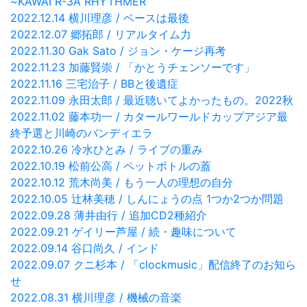
~KAWAI R-3A RHYTHMER
2022.12.14 横川理彦 / ベースは最後
2022.12.07 郷拓郎 / リアルタイム力
2022.11.30 Gak Sato / ジョン・ケージ再考
2022.11.23 加藤賢崇 / 「かとうチェンソーです」
2022.11.16 三宅治子 / BBと後遺症
2022.11.09 永田太郎 / 最近聴いてよかったもの。2022秋
2022.11.02 藤本功一 / カタールワールドカップアジア最
終予選と川崎のバンディエラ
2022.10.26 冷水ひとみ / ライブの重み
2022.10.19 松前公高 / ペットボトルの蓋
2022.10.12 荒木尚美 / もう一人の理想の自分
2022.10.05 辻林美穂 / しんにょうの点 1つか2つか問題
2022.09.28 薄井由行 / 追加CD2種紹介
2022.09.21 ゲイリー芦屋 / 続・趣味について
2022.09.14 谷口尚久 / インド
2022.09.07 クニ杉本 / 「clockmusic」配信終了のお知ら
せ
2022.08.31 横川理彦 / 機械の音楽