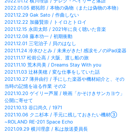
2022.01.12 横川理彦 / デレク・ベイリーと落語
2022.01.05 郷拓郎 / 本物の偽物（または偽物の本物）
2021.12.29 Gak Sato / 作曲しない
2021.12.22 加藤賢崇 / トイロとトロイ
2021.12.15 永田太郎 / 2021年に良く聴いた音楽
2021.12.08 藤本功一 / 初期衝動
2021.12.01 三宅治子 / 貝のはなし
2021.11.24 冷水ひとみ / 未来がきた! 感涙モノのiPad楽器
2021.11.17 松前公高 / 大阪、渡し船の旅
2021.11.10 荒木尚美 / Dreams Stay With you
2021.11.03 辻林美穂 / 変な仕事をしていた話
2021.10.27 薄井由行 / 手にした楽器や機材紹介と、その
当時の記憶を辿る作業 その2
2021.10.20 ゲイリー芦屋 / 映画「かそけきサンカヨウ」
公開に寄せて
2021.10.13 谷口尚久 / 1971
2021.10.06 クニ杉本 / 手元に残しておきたい機材③
~ROLAND RE-201 Space Echo
2021.09.29 横川理彦 / 私は放送委員長