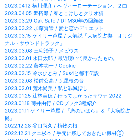
2023.04.12 横川理彦 / へヴィーローテーション、２曲
2023.04.05 郷拓郎 / 春とこけしとクリオ猫
2023.03.29 Gak Sato / DTM30年の回顧録
2023.03.22 加藤賢崇 / 愛と恋のデュエット
2023.03.15 ゲイリー芦屋 / 大解説「大病院占拠 オリジ
ナル・サウンドトラック」
2023.03.08 三宅治子 / メビウス
2023.03.01 永田太郎 / 最近聴いて良かったもの。
2023.02.22 藤本功一 / Cookie
2023.02.15 冷水ひとみ / Sus4と都市伝説
2023.02.08 松前公高 / 瓦屋根の音
2023.02.01 荒木尚美 / 私と罪滅ぼし
2023.01.25 辻林美穂 / 行ってよかったサウナ 2022
2023.01.18 薄井由行 / CDブック3種紹介
2023.01.11 ゲイリー芦屋 / 『恋のいばら』＆『大病院占
拠』
2022.12.28 谷口尚久 / 植物の根
2022.12.21 クニ杉本 / 手元に残しておきたい機材⑤