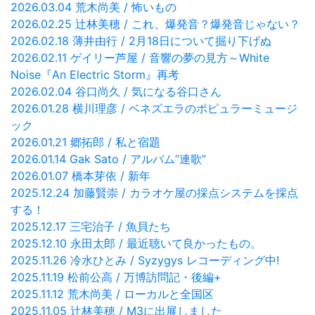
2026.03.04 荒木尚美 / 怖いもの
2026.02.25 辻林美穂 / これ、爆発音？爆発音じゃない？
2026.02.18 薄井由行 / 2月18日について掘り下げぬ
2026.02.11 ゲイリー芦屋 / 音響の夢の見方～White
Noise『An Electric Storm』再考
2026.02.04 谷口尚久 / 気になる谷口さん
2026.01.28 横川理彦 / ベネズエラのポピュラーミュージ
ック
2026.01.21 郷拓郎 / 私と宿題
2026.01.14 Gak Sato / アルバム”連歌”
2026.01.07 橋本芽依 / 新年
2025.12.24 加藤賢崇 / カラオケ屋の採点システムを採点
する！
2025.12.17 三宅治子 / 魚貝たち
2025.12.10 永田太郎 / 最近聴いて良かったもの。
2025.11.26 冷水ひとみ / Syzygys レコーディング中!
2025.11.19 松前公高 / 万博訪問記・後編+
2025.11.12 荒木尚美 / ローカルと全国区
2025.11.05 辻林美穂 / M3に出展しました