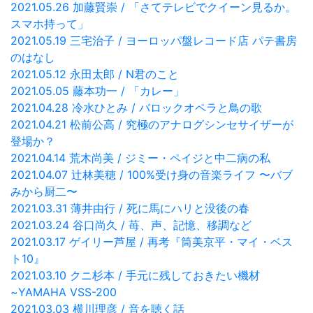
2021.05.26 加藤賢崇 / 「さてテレビでクイーン見るか。
スマホ持って」
2021.05.19 三宅治子 / ヨーロッパ盤レコード店 パテ書房
のはなし
2021.05.12 永田太郎 / N君のこと
2021.05.05 藤本功一 / 「カレー」
2021.04.28 冷水ひとみ / バロックオペラと鳥の歌
2021.04.21 松前公高 / 究極のアナログシンセサイザーが
登場か？
2021.04.14 荒木尚美 / ジミー・ペイジと中二病の私
2021.04.07 辻林美穂 / 100%受け身の音楽ライフ 〜バブ
みから厨二〜
2021.03.31 薄井由行 / 死に馬にハリと没後の春
2021.03.24 谷口尚久 / 苺、声、記憶、移調など
2021.03.17 ゲイリー芦屋 / 再考『筒美京平・マイ・ベス
ト10』
2021.03.10 クニ杉本 / 手元に残しておきたい機材
~YAMAHA VSS-200
2021.03.03 横川理彦 / 音を聴く話