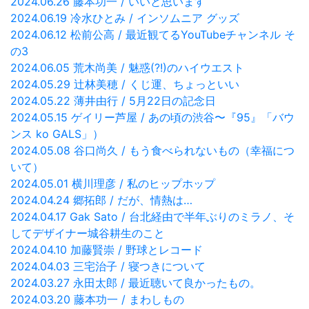
2024.06.26 藤本功一 / いいと思います
2024.06.19 冷水ひとみ / インソムニア グッズ
2024.06.12 松前公高 / 最近観てるYouTubeチャンネル そ
の3
2024.06.05 荒木尚美 / 魅惑(?!)のハイウエスト
2024.05.29 辻林美穂 / くじ運、ちょっといい
2024.05.22 薄井由行 / 5月22日の記念日
2024.05.15 ゲイリー芦屋 / あの頃の渋谷〜『95』「バウ
ンス ko GALS」）
2024.05.08 谷口尚久 / もう食べられないもの（幸福につ
いて）
2024.05.01 横川理彦 / 私のヒップホップ
2024.04.24 郷拓郎 / だが、情熱は…
2024.04.17 Gak Sato / 台北経由で半年ぶりのミラノ、そ
してデザイナー城谷耕生のこと
2024.04.10 加藤賢崇 / 野球とレコード
2024.04.03 三宅治子 / 寝つきについて
2024.03.27 永田太郎 / 最近聴いて良かったもの。
2024.03.20 藤本功一 / まわしもの