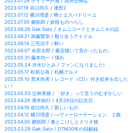
2023.07.26 ゲイリー芦屋 / 高所恐怖症
2023.07.19 谷口尚久 / 連想2
2023.07.12 横川理彦 / 蝉とエスパドリーユ
2023.07.05 郷拓郎 / 妖怪ものべらし
2023.06.28 Gak Sato / オムニコードとオムニネの話
2023.06.21 加藤賢崇 / 殴り合うアイドル
2023.06.14 三宅治子 / 酔い
2023.06.07 永田太郎 / 最近聴いて良かったもの。
2023.05.31 藤本功一 / 憧れ
2023.05.24 冷水ひとみ / ファンになりました!
2023.05.17 松前公高 / 札幌グルメ
2023.05.10 荒木尚美 / レコード（CD）付き絵本を出した
い！
2023.05.03 辻林美穂 / 「好き」って言うのむずかしい
2023.04.26 薄井由行 / 4月26日の記念日
2023.04.19 谷口尚久 / 新しいもの
2023.04.12 横川理彦 / へヴィーローテーション、２曲
2023.04.05 郷拓郎 / 春とこけしとクリオ猫
2023.03.29 Gak Sato / DTM30年の回顧録