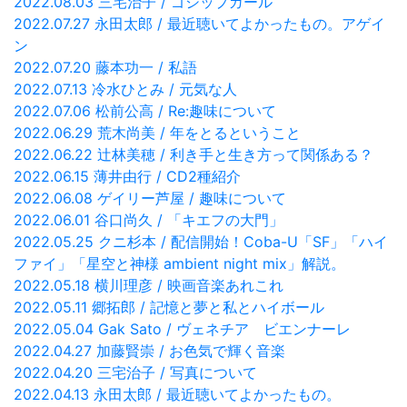
2022.08.03 三宅治子 / ゴシップガール
2022.07.27 永田太郎 / 最近聴いてよかったもの。アゲイ
ン
2022.07.20 藤本功一 / 私語
2022.07.13 冷水ひとみ / 元気な人
2022.07.06 松前公高 / Re:趣味について
2022.06.29 荒木尚美 / 年をとるということ
2022.06.22 辻林美穂 / 利き手と生き方って関係ある？
2022.06.15 薄井由行 / CD2種紹介
2022.06.08 ゲイリー芦屋 / 趣味について
2022.06.01 谷口尚久 / 「キエフの大門」
2022.05.25 クニ杉本 / 配信開始！Coba-U「SF」「ハイ
ファイ」「星空と神様 ambient night mix」解説。
2022.05.18 横川理彦 / 映画音楽あれこれ
2022.05.11 郷拓郎 / 記憶と夢と私とハイボール
2022.05.04 Gak Sato / ヴェネチア ビエンナーレ
2022.04.27 加藤賢崇 / お色気で輝く音楽
2022.04.20 三宅治子 / 写真について
2022.04.13 永田太郎 / 最近聴いてよかったもの。