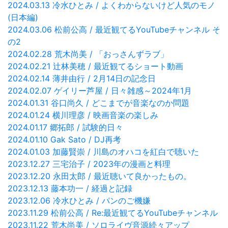
2024.03.13 冷水ひとみ / よくわからないけど人気のモノ
(日本編)
2024.03.06 松前公高 / 最近観てるYouTubeチャンネル そ
の2
2024.02.28 荒木尚美 / 「おっさんずラブ」
2024.02.21 辻林美穂 / 最近観てるショート動画
2024.02.14 薄井由行 / 2月14日の記念日
2024.02.07 ゲイリー芦屋 / 日々雑感～2024年1月
2024.01.31 谷口尚久 / どこまでが音楽なのか問題
2024.01.24 横川理彦 / 映画音楽の楽しみ
2024.01.17 郷拓郎 / 試験的日々
2024.01.10 Gak Sato / DJ再考
2024.01.03 加藤賢崇 / 川島のオハコを紅白で聴いた
2023.12.27 三宅治子 / 2023年の漫画と料理
2023.12.20 永田太郎 / 最近聴いて良かったもの。
2023.12.13 藤本功一 / 経過と記録
2023.12.06 冷水ひとみ / パンのご機嫌
2023.11.29 松前公高 / Re:最近観てるYouTubeチャンネル
2023.11.22 荒木尚美 / ソロライヴ音源続々アップ