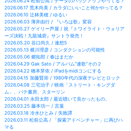
2026.06.24 松前公高 / データのバックアップやってる？
2026.06.17 荒木尚美 / カラダにいいこと何かやってる？
2026.06.10 辻林美穂 / ゆるい
2026.06.03 薄井由行 / 『いろは歌』変容
2026.05.27 ゲイリー芦屋 / 祝『トワイライト・ウォリア
ーズ決戦！九龍城砦』サントラ発売！
2026.05.20 谷口尚久 / 連想5
2026.05.13 横川理彦 / コンダクションの可能性
2026.05.06 郷拓郎 / 春はまだか
2026.04.29 Gak Sato / アルバム”連歌”その２
2026.04.22 橋本芽依 / iPadをmidiコンにする
2026.04.15 加藤賢崇 / 1980年代の深夜テレビとロック
2026.04.08 三宅治子 / 映画「ストリート・キングダ
ム」、パテ書房、スターリン
2026.04.01 永田太郎 / 最近聴いて良かったもの。
2026.03.25 藤本功一 / 言葉
2026.03.18 冷水ひとみ / 失敗譚
2026.03.11 松前公高 / 「探索アドベンチャー」に再びハ
マる