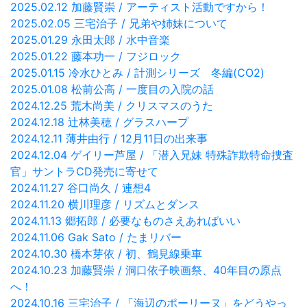
2025.02.12 加藤賢崇 / アーティスト活動ですから！
2025.02.05 三宅治子 / 兄弟や姉妹について
2025.01.29 永田太郎 / 水中音楽
2025.01.22 藤本功一 / フジロック
2025.01.15 冷水ひとみ / 計測シリーズ 冬編(CO2)
2025.01.08 松前公高 / 一度目の入院の話
2024.12.25 荒木尚美 / クリスマスのうた
2024.12.18 辻林美穂 / グラスハープ
2024.12.11 薄井由行 / 12月11日の出来事
2024.12.04 ゲイリー芦屋 / 「潜入兄妹 特殊詐欺特命捜査
官」サントラCD発売に寄せて
2024.11.27 谷口尚久 / 連想4
2024.11.20 横川理彦 / リズムとダンス
2024.11.13 郷拓郎 / 必要なものさえあればいい
2024.11.06 Gak Sato / たまリバー
2024.10.30 橋本芽依 / 初、鶴見線乗車
2024.10.23 加藤賢崇 / 洞口依子映画祭、40年目の原点
へ！
2024.10.16 三宅治子 / 「海辺のポーリーヌ」をどうやっ