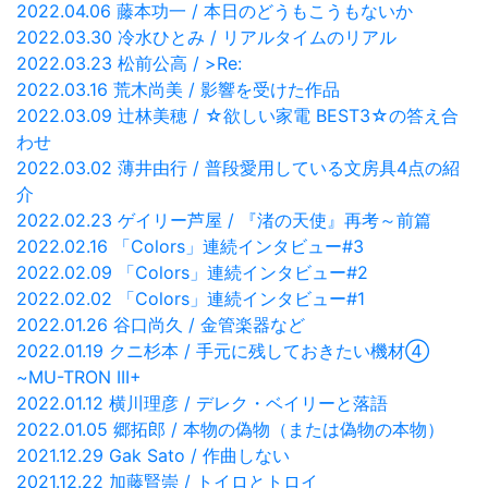
2022.04.06 藤本功一 / 本日のどうもこうもないか
2022.03.30 冷水ひとみ / リアルタイムのリアル
2022.03.23 松前公高 / >Re:
2022.03.16 荒木尚美 / 影響を受けた作品
2022.03.09 辻林美穂 / ☆欲しい家電 BEST3☆の答え合
わせ
2022.03.02 薄井由行 / 普段愛用している文房具4点の紹
介
2022.02.23 ゲイリー芦屋 / 『渚の天使』再考～前篇
2022.02.16 「Colors」連続インタビュー#3
2022.02.09 「Colors」連続インタビュー#2
2022.02.02 「Colors」連続インタビュー#1
2022.01.26 谷口尚久 / 金管楽器など
2022.01.19 クニ杉本 / 手元に残しておきたい機材④
~MU-TRON III+
2022.01.12 横川理彦 / デレク・ベイリーと落語
2022.01.05 郷拓郎 / 本物の偽物（または偽物の本物）
2021.12.29 Gak Sato / 作曲しない
2021.12.22 加藤賢崇 / トイロとトロイ