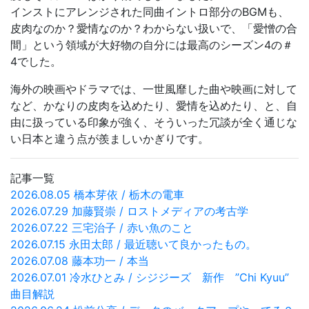
インストにアレンジされた同曲イントロ部分のBGMも、
皮肉なのか？愛情なのか？わからない扱いで、「愛憎の合
間」という領域が大好物の自分には最高のシーズン4の＃
4でした。
海外の映画やドラマでは、一世風靡した曲や映画に対して
など、かなりの皮肉を込めたり、愛情を込めたり、と、自
由に扱っている印象が強く、そういった冗談が全く通じな
い日本と違う点が羨ましいかぎりです。
記事一覧
2026.08.05 橋本芽依 / 栃木の電車
2026.07.29 加藤賢崇 / ロストメディアの考古学
2026.07.22 三宅治子 / 赤い魚のこと
2026.07.15 永田太郎 / 最近聴いて良かったもの。
2026.07.08 藤本功一 / 本当
2026.07.01 冷水ひとみ / シジジーズ 新作 ”Chi Kyuu”
曲目解説