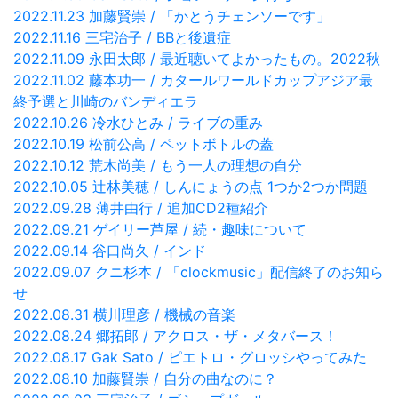
2022.11.23 加藤賢崇 / 「かとうチェンソーです」
2022.11.16 三宅治子 / BBと後遺症
2022.11.09 永田太郎 / 最近聴いてよかったもの。2022秋
2022.11.02 藤本功一 / カタールワールドカップアジア最
終予選と川崎のバンディエラ
2022.10.26 冷水ひとみ / ライブの重み
2022.10.19 松前公高 / ペットボトルの蓋
2022.10.12 荒木尚美 / もう一人の理想の自分
2022.10.05 辻林美穂 / しんにょうの点 1つか2つか問題
2022.09.28 薄井由行 / 追加CD2種紹介
2022.09.21 ゲイリー芦屋 / 続・趣味について
2022.09.14 谷口尚久 / インド
2022.09.07 クニ杉本 / 「clockmusic」配信終了のお知ら
せ
2022.08.31 横川理彦 / 機械の音楽
2022.08.24 郷拓郎 / アクロス・ザ・メタバース！
2022.08.17 Gak Sato / ピエトロ・グロッシやってみた
2022.08.10 加藤賢崇 / 自分の曲なのに？