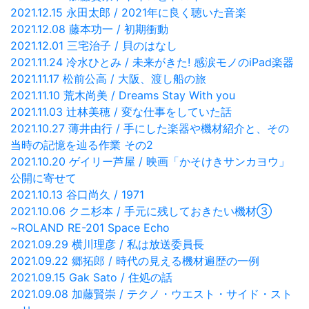
2021.12.15 永田太郎 / 2021年に良く聴いた音楽
2021.12.08 藤本功一 / 初期衝動
2021.12.01 三宅治子 / 貝のはなし
2021.11.24 冷水ひとみ / 未来がきた! 感涙モノのiPad楽器
2021.11.17 松前公高 / 大阪、渡し船の旅
2021.11.10 荒木尚美 / Dreams Stay With you
2021.11.03 辻林美穂 / 変な仕事をしていた話
2021.10.27 薄井由行 / 手にした楽器や機材紹介と、その
当時の記憶を辿る作業 その2
2021.10.20 ゲイリー芦屋 / 映画「かそけきサンカヨウ」
公開に寄せて
2021.10.13 谷口尚久 / 1971
2021.10.06 クニ杉本 / 手元に残しておきたい機材③
~ROLAND RE-201 Space Echo
2021.09.29 横川理彦 / 私は放送委員長
2021.09.22 郷拓郎 / 時代の見える機材遍歴の一例
2021.09.15 Gak Sato / 住処の話
2021.09.08 加藤賢崇 / テクノ・ウエスト・サイド・スト