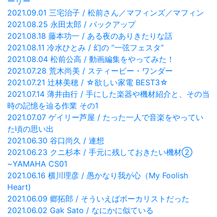
ーリー
2021.09.01 三宅治子 / 松前さん／マフィンズ／マフィン
2021.08.25 永田太郎 / バックアップ
2021.08.18 藤本功一 / ある夜のありきたりな話
2021.08.11 冷水ひとみ / 幻の ”一弦フェスタ”
2021.08.04 松前公高 / 動画編集をやってみた！
2021.07.28 荒木尚美 / スティービー・ワンダー
2021.07.21 辻林美穂 / ☆欲しい家電 BEST3☆
2021.07.14 薄井由行 / 手にした楽器や機材紹介と、その当
時の記憶を辿る作業 その1
2021.07.07 ゲイリー芦屋 / たった一人で音楽をやってい
た頃の思い出
2021.06.30 谷口尚久 / 連想
2021.06.23 クニ杉本 / 手元に残しておきたい機材②
~YAMAHA CS01
2021.06.16 横川理彦 / 愚かなり我が心（My Foolish
Heart)
2021.06.09 郷拓郎 / そういえばボーカリストだった
2021.06.02 Gak Sato / なにかに似ている