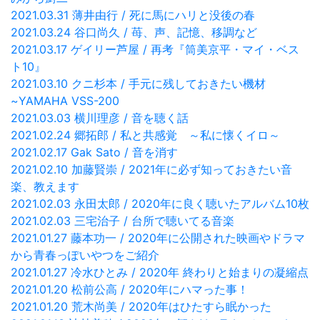
2021.03.31 薄井由行 / 死に馬にハリと没後の春
2021.03.24 谷口尚久 / 苺、声、記憶、移調など
2021.03.17 ゲイリー芦屋 / 再考『筒美京平・マイ・ベス
ト10』
2021.03.10 クニ杉本 / 手元に残しておきたい機材
~YAMAHA VSS-200
2021.03.03 横川理彦 / 音を聴く話
2021.02.24 郷拓郎 / 私と共感覚 ～私に懐くイロ～
2021.02.17 Gak Sato / 音を消す
2021.02.10 加藤賢崇 / 2021年に必ず知っておきたい音
楽、教えます
2021.02.03 永田太郎 / 2020年に良く聴いたアルバム10枚
2021.02.03 三宅治子 / 台所で聴いてる音楽
2021.01.27 藤本功一 / 2020年に公開された映画やドラマ
から青春っぽいやつをご紹介
2021.01.27 冷水ひとみ / 2020年 終わりと始まりの凝縮点
2021.01.20 松前公高 / 2020年にハマった事！
2021.01.20 荒木尚美 / 2020年はひたすら眠かった