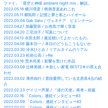
ファイ」「星空と神様 ambient night mix」解説。
2022.05.18 横川理彦 / 映画音楽あれこれ
2022.05.11 郷拓郎 / 記憶と夢と私とハイボール
2022.05.04 Gak Sato / ヴェネチア ビエンナーレ
2022.04.27 加藤賢崇 / お色気で輝く音楽
2022.04.20 三宅治子 / 写真について
2022.04.13 永田太郎 / 最近聴いてよかったもの。
2022.04.06 藤本功一 / 本日のどうもこうもないか
2022.03.30 冷水ひとみ / リアルタイムのリアル
2022.03.23 松前公高 / >Re:
2022.03.16 荒木尚美 / 影響を受けた作品
2022.03.09 辻林美穂 / ☆欲しい家電 BEST3☆の答え合
わせ
2022.03.02 薄井由行 / 普段愛用している文房具4点の紹
介
2022.02.23 ゲイリー芦屋 / 『渚の天使』再考～前篇
2022.02.16 「Colors」連続インタビュー#3
2022.02.09 「Colors」連続インタビュー#2
2022.02.02 「Colors」連続インタビュー#1