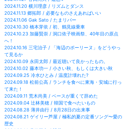
2024.11.20 横川理彦 / リズムとダンス
2024.11.13 郷拓郎 / 必要なものさえあればいい
2024.11.06 Gak Sato / たまリバー
2024.10.30 橋本芽依 / 初、鶴見線乗車
2024.10.23 加藤賢崇 / 洞口依子映画祭、40年目の原点
へ！
2024.10.16 三宅治子 / 「海辺のポーリーヌ」をどうやっ
て見るか
2024.10.09 永田太郎 / 最近聴いて良かったもの。
2024.10.02 藤本功一 / 小さい秋、もしくは大きい秋
2024.09.25 冷水ひとみ / 温度計壊れた?
2024.09.18 松前公高 / ランチを食べに東海・安城に行っ
て来た！
2024.09.11 荒木尚美 / ベースが重くて辞めた
2024.09.04 辻林美穂 / 韓国で食べたいもの
2024.08.28 薄井由行 / 8月28日の出来事
2024.08.21 ゲイリー芦屋 / 極私的夏の定番ソング〜愛の
歴史