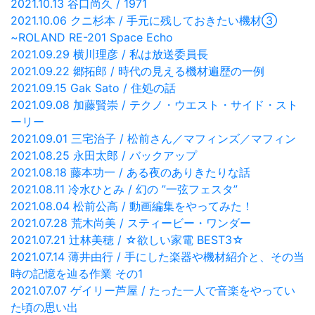
2021.10.13 谷口尚久 / 1971
2021.10.06 クニ杉本 / 手元に残しておきたい機材③
~ROLAND RE-201 Space Echo
2021.09.29 横川理彦 / 私は放送委員長
2021.09.22 郷拓郎 / 時代の見える機材遍歴の一例
2021.09.15 Gak Sato / 住処の話
2021.09.08 加藤賢崇 / テクノ・ウエスト・サイド・スト
ーリー
2021.09.01 三宅治子 / 松前さん／マフィンズ／マフィン
2021.08.25 永田太郎 / バックアップ
2021.08.18 藤本功一 / ある夜のありきたりな話
2021.08.11 冷水ひとみ / 幻の ”一弦フェスタ”
2021.08.04 松前公高 / 動画編集をやってみた！
2021.07.28 荒木尚美 / スティービー・ワンダー
2021.07.21 辻林美穂 / ☆欲しい家電 BEST3☆
2021.07.14 薄井由行 / 手にした楽器や機材紹介と、その当
時の記憶を辿る作業 その1
2021.07.07 ゲイリー芦屋 / たった一人で音楽をやってい
た頃の思い出