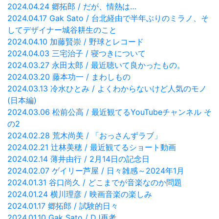
2024.04.24 郷拓郎 / だが、情熱は…
2024.04.17 Gak Sato / 台北経由で半年ぶりのミラノ、そ
してデザイナー城谷耕生のこと
2024.04.10 加藤賢崇 / 野球とレコード
2024.04.03 三宅治子 / 寝つきについて
2024.03.27 永田太郎 / 最近聴いて良かったもの。
2024.03.20 藤本功一 / まわしもの
2024.03.13 冷水ひとみ / よくわからないけど人気のモノ
(日本編)
2024.03.06 松前公高 / 最近観てるYouTubeチャンネル そ
の2
2024.02.28 荒木尚美 / 「おっさんずラブ」
2024.02.21 辻林美穂 / 最近観てるショート動画
2024.02.14 薄井由行 / 2月14日の記念日
2024.02.07 ゲイリー芦屋 / 日々雑感～2024年1月
2024.01.31 谷口尚久 / どこまでが音楽なのか問題
2024.01.24 横川理彦 / 映画音楽の楽しみ
2024.01.17 郷拓郎 / 試験的日々
2024.01.10 Gak Sato / DJ再考