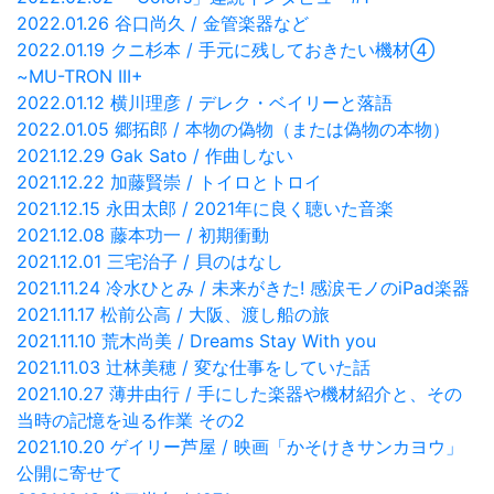
2022.01.26 谷口尚久 / 金管楽器など
2022.01.19 クニ杉本 / 手元に残しておきたい機材④
~MU-TRON III+
2022.01.12 横川理彦 / デレク・ベイリーと落語
2022.01.05 郷拓郎 / 本物の偽物（または偽物の本物）
2021.12.29 Gak Sato / 作曲しない
2021.12.22 加藤賢崇 / トイロとトロイ
2021.12.15 永田太郎 / 2021年に良く聴いた音楽
2021.12.08 藤本功一 / 初期衝動
2021.12.01 三宅治子 / 貝のはなし
2021.11.24 冷水ひとみ / 未来がきた! 感涙モノのiPad楽器
2021.11.17 松前公高 / 大阪、渡し船の旅
2021.11.10 荒木尚美 / Dreams Stay With you
2021.11.03 辻林美穂 / 変な仕事をしていた話
2021.10.27 薄井由行 / 手にした楽器や機材紹介と、その
当時の記憶を辿る作業 その2
2021.10.20 ゲイリー芦屋 / 映画「かそけきサンカヨウ」
公開に寄せて