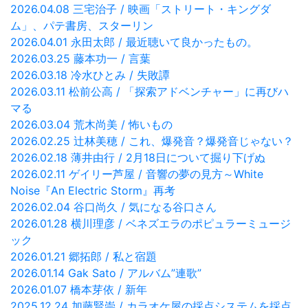
2026.04.08 三宅治子 / 映画「ストリート・キングダ
ム」、パテ書房、スターリン
2026.04.01 永田太郎 / 最近聴いて良かったもの。
2026.03.25 藤本功一 / 言葉
2026.03.18 冷水ひとみ / 失敗譚
2026.03.11 松前公高 / 「探索アドベンチャー」に再びハ
マる
2026.03.04 荒木尚美 / 怖いもの
2026.02.25 辻林美穂 / これ、爆発音？爆発音じゃない？
2026.02.18 薄井由行 / 2月18日について掘り下げぬ
2026.02.11 ゲイリー芦屋 / 音響の夢の見方～White
Noise『An Electric Storm』再考
2026.02.04 谷口尚久 / 気になる谷口さん
2026.01.28 横川理彦 / ベネズエラのポピュラーミュージ
ック
2026.01.21 郷拓郎 / 私と宿題
2026.01.14 Gak Sato / アルバム”連歌”
2026.01.07 橋本芽依 / 新年
2025.12.24 加藤賢崇 / カラオケ屋の採点システムを採点