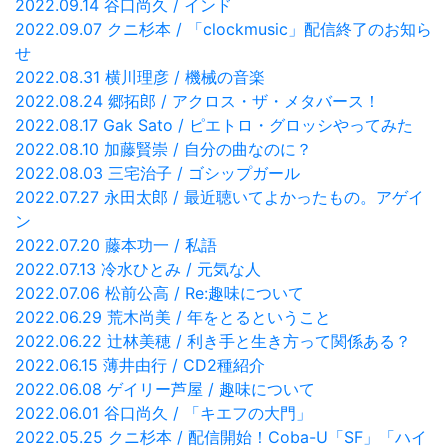
2022.09.14 谷口尚久 / インド
2022.09.07 クニ杉本 / 「clockmusic」配信終了のお知ら
せ
2022.08.31 横川理彦 / 機械の音楽
2022.08.24 郷拓郎 / アクロス・ザ・メタバース！
2022.08.17 Gak Sato / ピエトロ・グロッシやってみた
2022.08.10 加藤賢崇 / 自分の曲なのに？
2022.08.03 三宅治子 / ゴシップガール
2022.07.27 永田太郎 / 最近聴いてよかったもの。アゲイ
ン
2022.07.20 藤本功一 / 私語
2022.07.13 冷水ひとみ / 元気な人
2022.07.06 松前公高 / Re:趣味について
2022.06.29 荒木尚美 / 年をとるということ
2022.06.22 辻林美穂 / 利き手と生き方って関係ある？
2022.06.15 薄井由行 / CD2種紹介
2022.06.08 ゲイリー芦屋 / 趣味について
2022.06.01 谷口尚久 / 「キエフの大門」
2022.05.25 クニ杉本 / 配信開始！Coba-U「SF」「ハイ