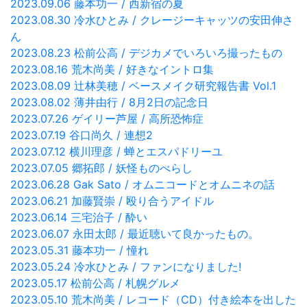
2023.09.06 藤本功一 / 西新宿の夏
2023.08.30 冷水ひとみ / クレージーキャッツの安田伸さ
ん
2023.08.23 松前公高 / デジカメでいろいろ撮ったもの
2023.08.16 荒木尚美 / 好きなイントロ集
2023.08.09 辻林美穂 / ベースメイク研究報告書 Vol.1
2023.08.02 薄井由行 / 8月2日の記念日
2023.07.26 ゲイリー芦屋 / 高所恐怖症
2023.07.19 谷口尚久 / 連想2
2023.07.12 横川理彦 / 蝉とエスパドリーユ
2023.07.05 郷拓郎 / 妖怪ものべらし
2023.06.28 Gak Sato / オムニコードとオムニネの話
2023.06.21 加藤賢崇 / 殴り合うアイドル
2023.06.14 三宅治子 / 酔い
2023.06.07 永田太郎 / 最近聴いて良かったもの。
2023.05.31 藤本功一 / 憧れ
2023.05.24 冷水ひとみ / ファンになりました!
2023.05.17 松前公高 / 札幌グルメ
2023.05.10 荒木尚美 / レコード（CD）付き絵本を出した