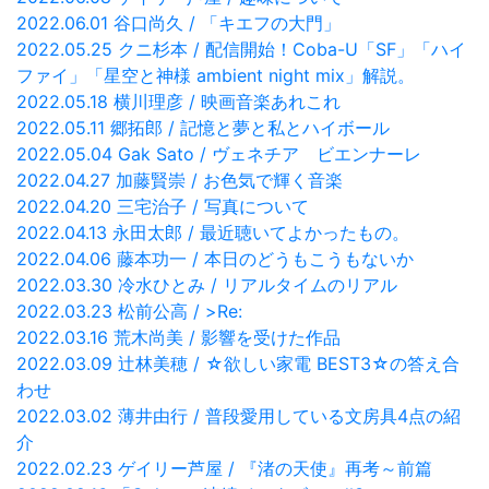
2022.06.01 谷口尚久 / 「キエフの大門」
2022.05.25 クニ杉本 / 配信開始！Coba-U「SF」「ハイ
ファイ」「星空と神様 ambient night mix」解説。
2022.05.18 横川理彦 / 映画音楽あれこれ
2022.05.11 郷拓郎 / 記憶と夢と私とハイボール
2022.05.04 Gak Sato / ヴェネチア ビエンナーレ
2022.04.27 加藤賢崇 / お色気で輝く音楽
2022.04.20 三宅治子 / 写真について
2022.04.13 永田太郎 / 最近聴いてよかったもの。
2022.04.06 藤本功一 / 本日のどうもこうもないか
2022.03.30 冷水ひとみ / リアルタイムのリアル
2022.03.23 松前公高 / >Re:
2022.03.16 荒木尚美 / 影響を受けた作品
2022.03.09 辻林美穂 / ☆欲しい家電 BEST3☆の答え合
わせ
2022.03.02 薄井由行 / 普段愛用している文房具4点の紹
介
2022.02.23 ゲイリー芦屋 / 『渚の天使』再考～前篇