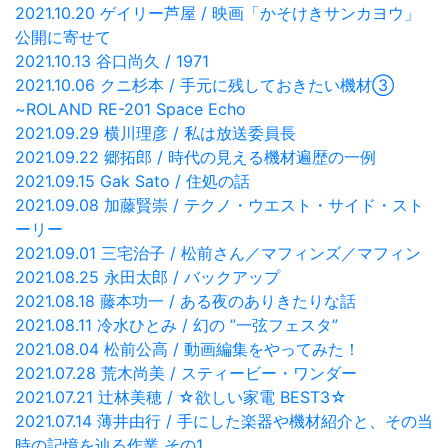
2021.10.20 ゲイリー芦屋 / 映画「かそけきサンカヨウ」
公開に寄せて
2021.10.13 谷口尚久 / 1971
2021.10.06 クニ杉本 / 手元に残しておきたい機材③
~ROLAND RE-201 Space Echo
2021.09.29 横川理彦 / 私は放送委員長
2021.09.22 郷拓郎 / 時代の見える機材遍歴の一例
2021.09.15 Gak Sato / 住処の話
2021.09.08 加藤賢崇 / テクノ・ウエスト・サイド・スト
ーリー
2021.09.01 三宅治子 / 松前さん／マフィンズ／マフィン
2021.08.25 永田太郎 / バックアップ
2021.08.18 藤本功一 / ある夜のありきたりな話
2021.08.11 冷水ひとみ / 幻の ”一弦フェスタ”
2021.08.04 松前公高 / 動画編集をやってみた！
2021.07.28 荒木尚美 / スティービー・ワンダー
2021.07.21 辻林美穂 / ☆欲しい家電 BEST3☆
2021.07.14 薄井由行 / 手にした楽器や機材紹介と、その当
時の記憶を辿る作業 その1