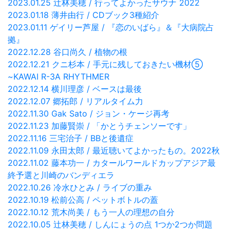
2023.01.25 辻林美穂 / 行ってよかったサウナ 2022
2023.01.18 薄井由行 / CDブック3種紹介
2023.01.11 ゲイリー芦屋 / 『恋のいばら』＆『大病院占
拠』
2022.12.28 谷口尚久 / 植物の根
2022.12.21 クニ杉本 / 手元に残しておきたい機材⑤
~KAWAI R-3A RHYTHMER
2022.12.14 横川理彦 / ベースは最後
2022.12.07 郷拓郎 / リアルタイム力
2022.11.30 Gak Sato / ジョン・ケージ再考
2022.11.23 加藤賢崇 / 「かとうチェンソーです」
2022.11.16 三宅治子 / BBと後遺症
2022.11.09 永田太郎 / 最近聴いてよかったもの。2022秋
2022.11.02 藤本功一 / カタールワールドカップアジア最
終予選と川崎のバンディエラ
2022.10.26 冷水ひとみ / ライブの重み
2022.10.19 松前公高 / ペットボトルの蓋
2022.10.12 荒木尚美 / もう一人の理想の自分
2022.10.05 辻林美穂 / しんにょうの点 1つか2つか問題