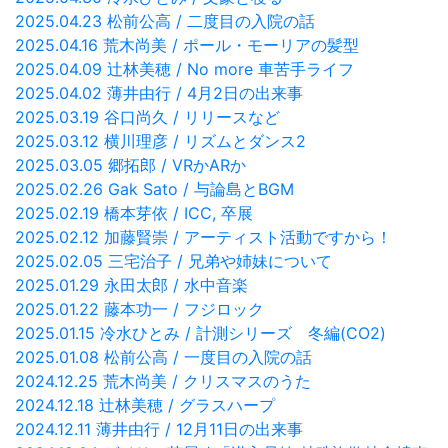
2025.04.23 松前公高 / 二度目の入院の話
2025.04.16 荒木尚美 / ポール・モーリアの髪型
2025.04.09 辻林美穂 / No more 車苦手ライフ
2025.04.02 薄井由行 / 4月2日の出来事
2025.03.19 谷口尚久 / リリースなど
2025.03.12 横川理彦 / リズムとダンス2
2025.03.05 郷拓郎 / VRかARか
2025.02.26 Gak Sato / 与論島とBGM
2025.02.19 橋本芽依 / ICC, 卒展
2025.02.12 加藤賢崇 / アーティスト活動ですから！
2025.02.05 三宅治子 / 兄弟や姉妹について
2025.01.29 永田太郎 / 水中音楽
2025.01.22 藤本功一 / フジロック
2025.01.15 冷水ひとみ / 計測シリーズ 冬編(CO2)
2025.01.08 松前公高 / 一度目の入院の話
2024.12.25 荒木尚美 / クリスマスのうた
2024.12.18 辻林美穂 / グラスハープ
2024.12.11 薄井由行 / 12月11日の出来事