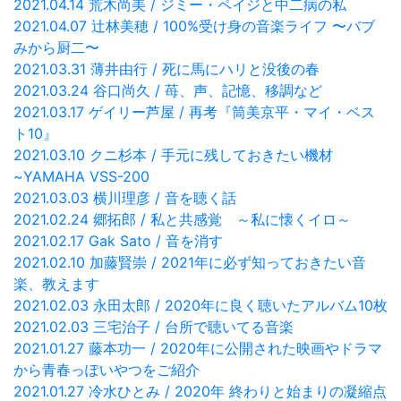
2021.04.14 荒木尚美 / ジミー・ペイジと中二病の私
2021.04.07 辻林美穂 / 100%受け身の音楽ライフ 〜バブ
みから厨二〜
2021.03.31 薄井由行 / 死に馬にハリと没後の春
2021.03.24 谷口尚久 / 苺、声、記憶、移調など
2021.03.17 ゲイリー芦屋 / 再考『筒美京平・マイ・ベス
ト10』
2021.03.10 クニ杉本 / 手元に残しておきたい機材
~YAMAHA VSS-200
2021.03.03 横川理彦 / 音を聴く話
2021.02.24 郷拓郎 / 私と共感覚 ～私に懐くイロ～
2021.02.17 Gak Sato / 音を消す
2021.02.10 加藤賢崇 / 2021年に必ず知っておきたい音
楽、教えます
2021.02.03 永田太郎 / 2020年に良く聴いたアルバム10枚
2021.02.03 三宅治子 / 台所で聴いてる音楽
2021.01.27 藤本功一 / 2020年に公開された映画やドラマ
から青春っぽいやつをご紹介
2021.01.27 冷水ひとみ / 2020年 終わりと始まりの凝縮点