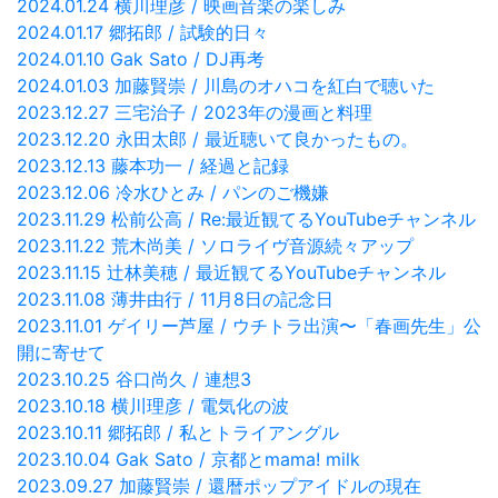
2024.01.24 横川理彦 / 映画音楽の楽しみ
2024.01.17 郷拓郎 / 試験的日々
2024.01.10 Gak Sato / DJ再考
2024.01.03 加藤賢崇 / 川島のオハコを紅白で聴いた
2023.12.27 三宅治子 / 2023年の漫画と料理
2023.12.20 永田太郎 / 最近聴いて良かったもの。
2023.12.13 藤本功一 / 経過と記録
2023.12.06 冷水ひとみ / パンのご機嫌
2023.11.29 松前公高 / Re:最近観てるYouTubeチャンネル
2023.11.22 荒木尚美 / ソロライヴ音源続々アップ
2023.11.15 辻林美穂 / 最近観てるYouTubeチャンネル
2023.11.08 薄井由行 / 11月8日の記念日
2023.11.01 ゲイリー芦屋 / ウチトラ出演〜「春画先生」公
開に寄せて
2023.10.25 谷口尚久 / 連想3
2023.10.18 横川理彦 / 電気化の波
2023.10.11 郷拓郎 / 私とトライアングル
2023.10.04 Gak Sato / 京都とmama! milk
2023.09.27 加藤賢崇 / 還暦ポップアイドルの現在