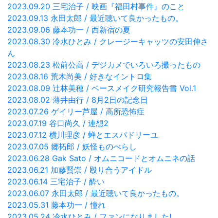
2023.09.20 三宅治子 / 映画『福田村事件』のこと
2023.09.13 永田太郎 / 最近聴いて良かったもの。
2023.09.06 藤本功一 / 西新宿の夏
2023.08.30 冷水ひとみ / クレージーキャッツの安田伸さ
ん
2023.08.23 松前公高 / デジカメでいろいろ撮ったもの
2023.08.16 荒木尚美 / 好きなイントロ集
2023.08.09 辻林美穂 / ベースメイク研究報告書 Vol.1
2023.08.02 薄井由行 / 8月2日の記念日
2023.07.26 ゲイリー芦屋 / 高所恐怖症
2023.07.19 谷口尚久 / 連想2
2023.07.12 横川理彦 / 蝉とエスパドリーユ
2023.07.05 郷拓郎 / 妖怪ものべらし
2023.06.28 Gak Sato / オムニコードとオムニネの話
2023.06.21 加藤賢崇 / 殴り合うアイドル
2023.06.14 三宅治子 / 酔い
2023.06.07 永田太郎 / 最近聴いて良かったもの。
2023.05.31 藤本功一 / 憧れ
2023.05.24 冷水ひとみ / ファンになりました!