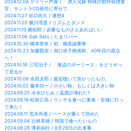
2024.12.04 ゲイリー芦屋 / 「潜入兄妹 特殊詐欺特命捜査
官」サントラCD発売に寄せて
2024.11.27 谷口尚久 / 連想4
2024.11.20 横川理彦 / リズムとダンス
2024.11.13 郷拓郎 / 必要なものさえあればいい
2024.11.06 Gak Sato / たまリバー
2024.10.30 橋本芽依 / 初、鶴見線乗車
2024.10.23 加藤賢崇 / 洞口依子映画祭、40年目の原点
へ！
2024.10.16 三宅治子 / 「海辺のポーリーヌ」をどうやっ
て見るか
2024.10.09 永田太郎 / 最近聴いて良かったもの。
2024.10.02 藤本功一 / 小さい秋、もしくは大きい秋
2024.09.25 冷水ひとみ / 温度計壊れた?
2024.09.18 松前公高 / ランチを食べに東海・安城に行っ
て来た！
2024.09.11 荒木尚美 / ベースが重くて辞めた
2024.09.04 辻林美穂 / 韓国で食べたいもの
2024.08.28 薄井由行 / 8月28日の出来事