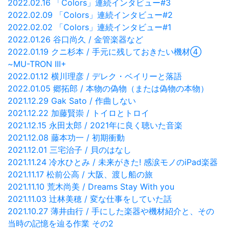
2022.02.16 「Colors」連続インタビュー#3
2022.02.09 「Colors」連続インタビュー#2
2022.02.02 「Colors」連続インタビュー#1
2022.01.26 谷口尚久 / 金管楽器など
2022.01.19 クニ杉本 / 手元に残しておきたい機材④
~MU-TRON III+
2022.01.12 横川理彦 / デレク・ベイリーと落語
2022.01.05 郷拓郎 / 本物の偽物（または偽物の本物）
2021.12.29 Gak Sato / 作曲しない
2021.12.22 加藤賢崇 / トイロとトロイ
2021.12.15 永田太郎 / 2021年に良く聴いた音楽
2021.12.08 藤本功一 / 初期衝動
2021.12.01 三宅治子 / 貝のはなし
2021.11.24 冷水ひとみ / 未来がきた! 感涙モノのiPad楽器
2021.11.17 松前公高 / 大阪、渡し船の旅
2021.11.10 荒木尚美 / Dreams Stay With you
2021.11.03 辻林美穂 / 変な仕事をしていた話
2021.10.27 薄井由行 / 手にした楽器や機材紹介と、その
当時の記憶を辿る作業 その2