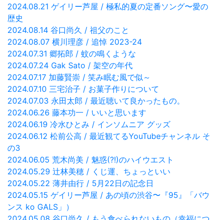
2024.08.21 ゲイリー芦屋 / 極私的夏の定番ソング〜愛の
歴史
2024.08.14 谷口尚久 / 祖父のこと
2024.08.07 横川理彦 / 追悼 2023-24
2024.07.31 郷拓郎 / 蚊の鳴くような
2024.07.24 Gak Sato / 架空の年代
2024.07.17 加藤賢崇 / 笑み眠む風で似～
2024.07.10 三宅治子 / お菓子作りについて
2024.07.03 永田太郎 / 最近聴いて良かったもの。
2024.06.26 藤本功一 / いいと思います
2024.06.19 冷水ひとみ / インソムニア グッズ
2024.06.12 松前公高 / 最近観てるYouTubeチャンネル そ
の3
2024.06.05 荒木尚美 / 魅惑(?!)のハイウエスト
2024.05.29 辻林美穂 / くじ運、ちょっといい
2024.05.22 薄井由行 / 5月22日の記念日
2024.05.15 ゲイリー芦屋 / あの頃の渋谷〜『95』「バウ
ンス ko GALS」）
2024.05.08 谷口尚久 / もう食べられないもの（幸福につ