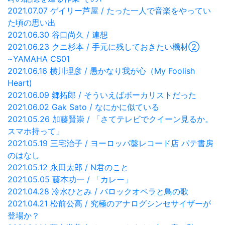
2021.07.07 ゲイリー芦屋 / たった一人で音楽をやってい
た頃の思い出
2021.06.30 谷口尚久 / 連想
2021.06.23 クニ杉本 / 手元に残しておきたい機材②
~YAMAHA CS01
2021.06.16 横川理彦 / 愚かなり我が心（My Foolish
Heart)
2021.06.09 郷拓郎 / そういえばボーカリストだった
2021.06.02 Gak Sato / なにかに似ている
2021.05.26 加藤賢崇 / 「さてテレビでクイーン見るか。
スマホ持って」
2021.05.19 三宅治子 / ヨーロッパ盤レコード店 パテ書房
のはなし
2021.05.12 永田太郎 / N君のこと
2021.05.05 藤本功一 / 「カレー」
2021.04.28 冷水ひとみ / バロックオペラと鳥の歌
2021.04.21 松前公高 / 究極のアナログシンセサイザーが
登場か？