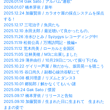
2026.01.14 Gak Sato / アルバム”連歌”
2026.01.07 橋本芽依 / 新年
2025.12.24 加藤賢崇 / カラオケ屋の採点システムを採点
する！
2025.12.17 三宅治子 / 魚貝たち
2025.12.10 永田太郎 / 最近聴いて良かったもの。
2025.11.26 冷水ひとみ / Syzygys レコーディング中!
2025.11.19 松前公高 / 万博訪問記・後編+
2025.11.12 荒木尚美 / ローカルと全国区
2025.11.05 辻林美穂 / M3に出展しました
2025.10.29 薄井由行 / 10月29日について掘り下げぬ
2025.10.22 ゲイリー芦屋 / 秋だから、坂田晃一を聴こう
2025.10.15 谷口尚久 / 副都心線渋谷駅にて
2025.10.08 横川理彦 / リズムとダンス3
2025.10.01 郷拓郎 / 解かなくてもいい謎
2025.09.24 Gak Sato / 慣習
2025.09.17 橋本芽依 / リリースと告知
2025.09.10 加藤賢崇 / 生まれた日に生まれて 生まれた
ままの姿で