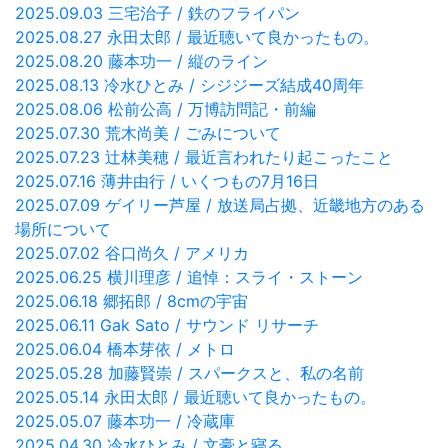
2025.09.03 三宅治子 / 鉄のフライパン
2025.08.27 永田太郎 / 最近聴いて良かったもの。
2025.08.20 藤本功一 / 縦のライン
2025.08.13 冷水ひとみ / シジジーズ結成40周年
2025.08.06 松前公高 / 万博訪問記・前編
2025.07.30 荒木尚美 / ごみについて
2025.07.23 辻林美穂 / 最近言われたり起こったこと
2025.07.16 薄井由行 / いくつもの7月16日
2025.07.09 ゲイリー芦屋 / 放送局占拠、近畿地方のある
場所について
2025.07.02 谷口尚久 / アメリカ
2025.06.25 横川理彦 / 追悼：スライ・ストーン
2025.06.18 郷拓郎 / 8cmの宇宙
2025.06.11 Gak Sato / サウンド リサーチ
2025.06.04 橋本芽依 / メトロ
2025.05.28 加藤賢崇 / スパークスと、私の名前
2025.05.14 永田太郎 / 最近聴いて良かったもの。
2025.05.07 藤本功一 / 冷蔵庫
2025.04.30 冷水ひとみ / 文豪と寝る