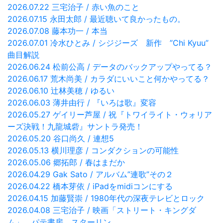
2026.07.22 三宅治子 / 赤い魚のこと
2026.07.15 永田太郎 / 最近聴いて良かったもの。
2026.07.08 藤本功一 / 本当
2026.07.01 冷水ひとみ / シジジーズ 新作 ”Chi Kyuu”
曲目解説
2026.06.24 松前公高 / データのバックアップやってる？
2026.06.17 荒木尚美 / カラダにいいこと何かやってる？
2026.06.10 辻林美穂 / ゆるい
2026.06.03 薄井由行 / 『いろは歌』変容
2026.05.27 ゲイリー芦屋 / 祝『トワイライト・ウォリア
ーズ決戦！九龍城砦』サントラ発売！
2026.05.20 谷口尚久 / 連想5
2026.05.13 横川理彦 / コンダクションの可能性
2026.05.06 郷拓郎 / 春はまだか
2026.04.29 Gak Sato / アルバム”連歌”その２
2026.04.22 橋本芽依 / iPadをmidiコンにする
2026.04.15 加藤賢崇 / 1980年代の深夜テレビとロック
2026.04.08 三宅治子 / 映画「ストリート・キングダ
ム」、パテ書房、スターリン