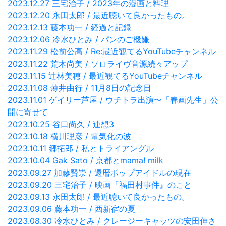
2023.12.27 三宅治子 / 2023年の漫画と料理
2023.12.20 永田太郎 / 最近聴いて良かったもの。
2023.12.13 藤本功一 / 経過と記録
2023.12.06 冷水ひとみ / パンのご機嫌
2023.11.29 松前公高 / Re:最近観てるYouTubeチャンネル
2023.11.22 荒木尚美 / ソロライヴ音源続々アップ
2023.11.15 辻林美穂 / 最近観てるYouTubeチャンネル
2023.11.08 薄井由行 / 11月8日の記念日
2023.11.01 ゲイリー芦屋 / ウチトラ出演〜「春画先生」公
開に寄せて
2023.10.25 谷口尚久 / 連想3
2023.10.18 横川理彦 / 電気化の波
2023.10.11 郷拓郎 / 私とトライアングル
2023.10.04 Gak Sato / 京都とmama! milk
2023.09.27 加藤賢崇 / 還暦ポップアイドルの現在
2023.09.20 三宅治子 / 映画『福田村事件』のこと
2023.09.13 永田太郎 / 最近聴いて良かったもの。
2023.09.06 藤本功一 / 西新宿の夏
2023.08.30 冷水ひとみ / クレージーキャッツの安田伸さ