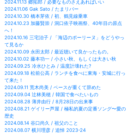
2024.11.13 郷拓郎 / 必要なものさえあればいい
2024.11.06 Gak Sato / たまリバー
2024.10.30 橋本芽依 / 初、鶴見線乗車
2024.10.23 加藤賢崇 / 洞口依子映画祭、40年目の原点
へ！
2024.10.16 三宅治子 / 「海辺のポーリーヌ」をどうやっ
て見るか
2024.10.09 永田太郎 / 最近聴いて良かったもの。
2024.10.02 藤本功一 / 小さい秋、もしくは大きい秋
2024.09.25 冷水ひとみ / 温度計壊れた?
2024.09.18 松前公高 / ランチを食べに東海・安城に行っ
て来た！
2024.09.11 荒木尚美 / ベースが重くて辞めた
2024.09.04 辻林美穂 / 韓国で食べたいもの
2024.08.28 薄井由行 / 8月28日の出来事
2024.08.21 ゲイリー芦屋 / 極私的夏の定番ソング〜愛の
歴史
2024.08.14 谷口尚久 / 祖父のこと
2024.08.07 横川理彦 / 追悼 2023-24