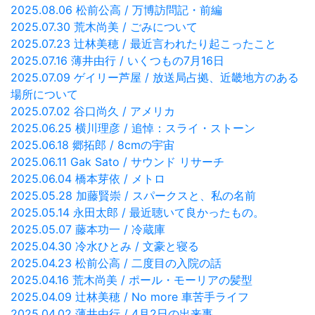
2025.08.06 松前公高 / 万博訪問記・前編
2025.07.30 荒木尚美 / ごみについて
2025.07.23 辻林美穂 / 最近言われたり起こったこと
2025.07.16 薄井由行 / いくつもの7月16日
2025.07.09 ゲイリー芦屋 / 放送局占拠、近畿地方のある
場所について
2025.07.02 谷口尚久 / アメリカ
2025.06.25 横川理彦 / 追悼：スライ・ストーン
2025.06.18 郷拓郎 / 8cmの宇宙
2025.06.11 Gak Sato / サウンド リサーチ
2025.06.04 橋本芽依 / メトロ
2025.05.28 加藤賢崇 / スパークスと、私の名前
2025.05.14 永田太郎 / 最近聴いて良かったもの。
2025.05.07 藤本功一 / 冷蔵庫
2025.04.30 冷水ひとみ / 文豪と寝る
2025.04.23 松前公高 / 二度目の入院の話
2025.04.16 荒木尚美 / ポール・モーリアの髪型
2025.04.09 辻林美穂 / No more 車苦手ライフ
2025.04.02 薄井由行 / 4月2日の出来事