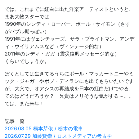
では、これまでに紅白に出た洋楽アーティストというと、
まあ大物スターでは
1990年のシンディ・ローパー、ポール・サイモン（さす
がバブル期っぽい）
1991年にはヴェンチャーズ、サラ・ブライトマン、アンデ
ィ・ウイリアムスなど（ヴィンテージ的な）
2011年のレディ・ガガ（震災復興メッセージ的な）
くらいでしょうか。
ぼくとしては生きてるうちにポール・マッカートニーやミ
ック・ジャガーやボブ・ディランにも出てもらいたいです
が、大穴で、オアシスの再結成を日本の紅白だけでやる、
てのはどうだろうか？ 兄貴はノリそうな気がする～。。
では、また来年！
記事一覧
2026.08.05 橋本芽依 / 栃木の電車
2026.07.29 加藤賢崇 / ロストメディアの考古学