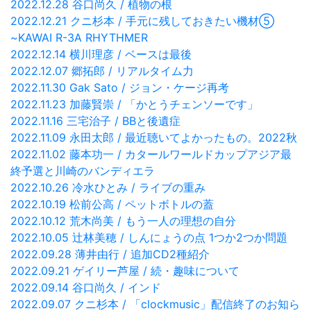
2022.12.28 谷口尚久 / 植物の根
2022.12.21 クニ杉本 / 手元に残しておきたい機材⑤
~KAWAI R-3A RHYTHMER
2022.12.14 横川理彦 / ベースは最後
2022.12.07 郷拓郎 / リアルタイム力
2022.11.30 Gak Sato / ジョン・ケージ再考
2022.11.23 加藤賢崇 / 「かとうチェンソーです」
2022.11.16 三宅治子 / BBと後遺症
2022.11.09 永田太郎 / 最近聴いてよかったもの。2022秋
2022.11.02 藤本功一 / カタールワールドカップアジア最
終予選と川崎のバンディエラ
2022.10.26 冷水ひとみ / ライブの重み
2022.10.19 松前公高 / ペットボトルの蓋
2022.10.12 荒木尚美 / もう一人の理想の自分
2022.10.05 辻林美穂 / しんにょうの点 1つか2つか問題
2022.09.28 薄井由行 / 追加CD2種紹介
2022.09.21 ゲイリー芦屋 / 続・趣味について
2022.09.14 谷口尚久 / インド
2022.09.07 クニ杉本 / 「clockmusic」配信終了のお知ら