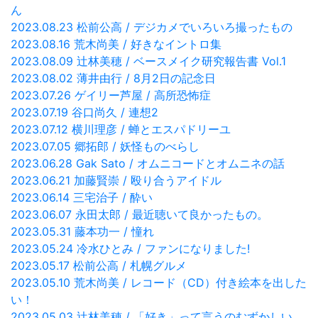
ん
2023.08.23 松前公高 / デジカメでいろいろ撮ったもの
2023.08.16 荒木尚美 / 好きなイントロ集
2023.08.09 辻林美穂 / ベースメイク研究報告書 Vol.1
2023.08.02 薄井由行 / 8月2日の記念日
2023.07.26 ゲイリー芦屋 / 高所恐怖症
2023.07.19 谷口尚久 / 連想2
2023.07.12 横川理彦 / 蝉とエスパドリーユ
2023.07.05 郷拓郎 / 妖怪ものべらし
2023.06.28 Gak Sato / オムニコードとオムニネの話
2023.06.21 加藤賢崇 / 殴り合うアイドル
2023.06.14 三宅治子 / 酔い
2023.06.07 永田太郎 / 最近聴いて良かったもの。
2023.05.31 藤本功一 / 憧れ
2023.05.24 冷水ひとみ / ファンになりました!
2023.05.17 松前公高 / 札幌グルメ
2023.05.10 荒木尚美 / レコード（CD）付き絵本を出した
い！
2023.05.03 辻林美穂 / 「好き」って言うのむずかしい