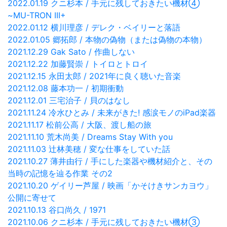
2022.01.19 クニ杉本 / 手元に残しておきたい機材④
~MU-TRON III+
2022.01.12 横川理彦 / デレク・ベイリーと落語
2022.01.05 郷拓郎 / 本物の偽物（または偽物の本物）
2021.12.29 Gak Sato / 作曲しない
2021.12.22 加藤賢崇 / トイロとトロイ
2021.12.15 永田太郎 / 2021年に良く聴いた音楽
2021.12.08 藤本功一 / 初期衝動
2021.12.01 三宅治子 / 貝のはなし
2021.11.24 冷水ひとみ / 未来がきた! 感涙モノのiPad楽器
2021.11.17 松前公高 / 大阪、渡し船の旅
2021.11.10 荒木尚美 / Dreams Stay With you
2021.11.03 辻林美穂 / 変な仕事をしていた話
2021.10.27 薄井由行 / 手にした楽器や機材紹介と、その
当時の記憶を辿る作業 その2
2021.10.20 ゲイリー芦屋 / 映画「かそけきサンカヨウ」
公開に寄せて
2021.10.13 谷口尚久 / 1971
2021.10.06 クニ杉本 / 手元に残しておきたい機材③