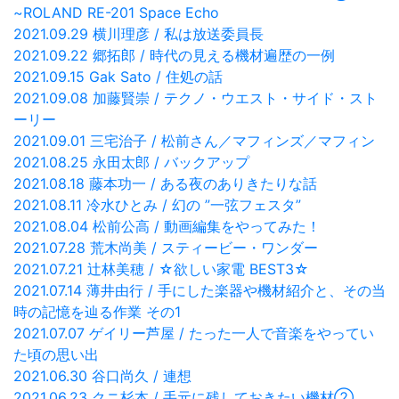
~ROLAND RE-201 Space Echo
2021.09.29 横川理彦 / 私は放送委員長
2021.09.22 郷拓郎 / 時代の見える機材遍歴の一例
2021.09.15 Gak Sato / 住処の話
2021.09.08 加藤賢崇 / テクノ・ウエスト・サイド・スト
ーリー
2021.09.01 三宅治子 / 松前さん／マフィンズ／マフィン
2021.08.25 永田太郎 / バックアップ
2021.08.18 藤本功一 / ある夜のありきたりな話
2021.08.11 冷水ひとみ / 幻の ”一弦フェスタ”
2021.08.04 松前公高 / 動画編集をやってみた！
2021.07.28 荒木尚美 / スティービー・ワンダー
2021.07.21 辻林美穂 / ☆欲しい家電 BEST3☆
2021.07.14 薄井由行 / 手にした楽器や機材紹介と、その当
時の記憶を辿る作業 その1
2021.07.07 ゲイリー芦屋 / たった一人で音楽をやってい
た頃の思い出
2021.06.30 谷口尚久 / 連想
2021.06.23 クニ杉本 / 手元に残しておきたい機材②