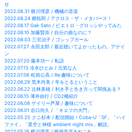
せ
2022.08.31 横川理彦 / 機械の音楽
2022.08.24 郷拓郎 / アクロス・ザ・メタバース！
2022.08.17 Gak Sato / ピエトロ・グロッシやってみた
2022.08.10 加藤賢崇 / 自分の曲なのに？
2022.08.03 三宅治子 / ゴシップガール
2022.07.27 永田太郎 / 最近聴いてよかったもの。アゲイ
ン
2022.07.20 藤本功一 / 私語
2022.07.13 冷水ひとみ / 元気な人
2022.07.06 松前公高 / Re:趣味について
2022.06.29 荒木尚美 / 年をとるということ
2022.06.22 辻林美穂 / 利き手と生き方って関係ある？
2022.06.15 薄井由行 / CD2種紹介
2022.06.08 ゲイリー芦屋 / 趣味について
2022.06.01 谷口尚久 / 「キエフの大門」
2022.05.25 クニ杉本 / 配信開始！Coba-U「SF」「ハイ
ファイ」「星空と神様 ambient night mix」解説。
2022.05.18 横川理彦 / 映画音楽あれこれ