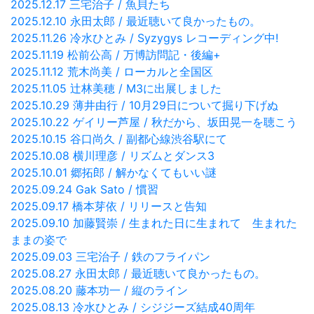
2025.12.17 三宅治子 / 魚貝たち
2025.12.10 永田太郎 / 最近聴いて良かったもの。
2025.11.26 冷水ひとみ / Syzygys レコーディング中!
2025.11.19 松前公高 / 万博訪問記・後編+
2025.11.12 荒木尚美 / ローカルと全国区
2025.11.05 辻林美穂 / M3に出展しました
2025.10.29 薄井由行 / 10月29日について掘り下げぬ
2025.10.22 ゲイリー芦屋 / 秋だから、坂田晃一を聴こう
2025.10.15 谷口尚久 / 副都心線渋谷駅にて
2025.10.08 横川理彦 / リズムとダンス3
2025.10.01 郷拓郎 / 解かなくてもいい謎
2025.09.24 Gak Sato / 慣習
2025.09.17 橋本芽依 / リリースと告知
2025.09.10 加藤賢崇 / 生まれた日に生まれて 生まれた
ままの姿で
2025.09.03 三宅治子 / 鉄のフライパン
2025.08.27 永田太郎 / 最近聴いて良かったもの。
2025.08.20 藤本功一 / 縦のライン
2025.08.13 冷水ひとみ / シジジーズ結成40周年