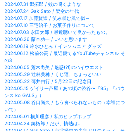
2024.07.31 郷拓郎 / 蚊の鳴くような
2024.07.24 Gak Sato / 架空の年代
2024.07.17 加藤賢崇 / 笑み眠む風で似～
2024.07.10 三宅治子 / お菓子作りについて
2024.07.03 永田太郎 / 最近聴いて良かったもの。
2024.06.26 藤本功一 / いいと思います
2024.06.19 冷水ひとみ / インソムニア グッズ
2024.06.12 松前公高 / 最近観てるYouTubeチャンネル そ
の3
2024.06.05 荒木尚美 / 魅惑(?!)のハイウエスト
2024.05.29 辻林美穂 / くじ運、ちょっといい
2024.05.22 薄井由行 / 5月22日の記念日
2024.05.15 ゲイリー芦屋 / あの頃の渋谷〜『95』「バウ
ンス ko GALS」）
2024.05.08 谷口尚久 / もう食べられないもの（幸福につ
いて）
2024.05.01 横川理彦 / 私のヒップホップ
2024.04.24 郷拓郎 / だが、情熱は…
2024.04.17 Gak Sato / 台北経由で半年ぶりのミラノ、そ