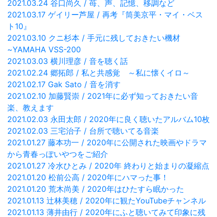
2021.03.24 谷口尚久 / 苺、声、記憶、移調など
2021.03.17 ゲイリー芦屋 / 再考『筒美京平・マイ・ベス
ト10』
2021.03.10 クニ杉本 / 手元に残しておきたい機材
~YAMAHA VSS-200
2021.03.03 横川理彦 / 音を聴く話
2021.02.24 郷拓郎 / 私と共感覚 ～私に懐くイロ～
2021.02.17 Gak Sato / 音を消す
2021.02.10 加藤賢崇 / 2021年に必ず知っておきたい音
楽、教えます
2021.02.03 永田太郎 / 2020年に良く聴いたアルバム10枚
2021.02.03 三宅治子 / 台所で聴いてる音楽
2021.01.27 藤本功一 / 2020年に公開された映画やドラマ
から青春っぽいやつをご紹介
2021.01.27 冷水ひとみ / 2020年 終わりと始まりの凝縮点
2021.01.20 松前公高 / 2020年にハマった事！
2021.01.20 荒木尚美 / 2020年はひたすら眠かった
2021.01.13 辻林美穂 / 2020年に観たYouTubeチャンネル
2021.01.13 薄井由行 / 2020年にふと聴いてみて印象に残