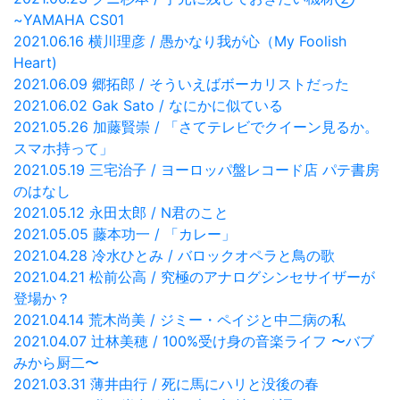
~YAMAHA CS01
2021.06.16 横川理彦 / 愚かなり我が心（My Foolish
Heart)
2021.06.09 郷拓郎 / そういえばボーカリストだった
2021.06.02 Gak Sato / なにかに似ている
2021.05.26 加藤賢崇 / 「さてテレビでクイーン見るか。
スマホ持って」
2021.05.19 三宅治子 / ヨーロッパ盤レコード店 パテ書房
のはなし
2021.05.12 永田太郎 / N君のこと
2021.05.05 藤本功一 / 「カレー」
2021.04.28 冷水ひとみ / バロックオペラと鳥の歌
2021.04.21 松前公高 / 究極のアナログシンセサイザーが
登場か？
2021.04.14 荒木尚美 / ジミー・ペイジと中二病の私
2021.04.07 辻林美穂 / 100%受け身の音楽ライフ 〜バブ
みから厨二〜
2021.03.31 薄井由行 / 死に馬にハリと没後の春