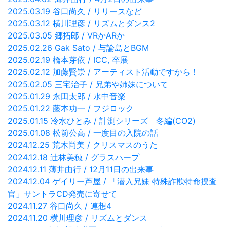
2025.03.19 谷口尚久 / リリースなど
2025.03.12 横川理彦 / リズムとダンス2
2025.03.05 郷拓郎 / VRかARか
2025.02.26 Gak Sato / 与論島とBGM
2025.02.19 橋本芽依 / ICC, 卒展
2025.02.12 加藤賢崇 / アーティスト活動ですから！
2025.02.05 三宅治子 / 兄弟や姉妹について
2025.01.29 永田太郎 / 水中音楽
2025.01.22 藤本功一 / フジロック
2025.01.15 冷水ひとみ / 計測シリーズ 冬編(CO2)
2025.01.08 松前公高 / 一度目の入院の話
2024.12.25 荒木尚美 / クリスマスのうた
2024.12.18 辻林美穂 / グラスハープ
2024.12.11 薄井由行 / 12月11日の出来事
2024.12.04 ゲイリー芦屋 / 「潜入兄妹 特殊詐欺特命捜査
官」サントラCD発売に寄せて
2024.11.27 谷口尚久 / 連想4
2024.11.20 横川理彦 / リズムとダンス