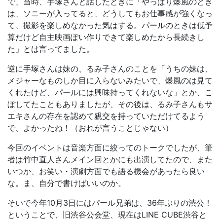
で、当時、手塚さんと話したときに「やっぱり爆風のとき
は、ソニーが入ってると、どうしてもお仕事感が強くなっ
て、撮影を楽しめなかった気はする。パールのときは低予
算だけど自主映画ぽい作りできて楽しめたから長続きし
た」とは言ってました。
逆に手塚さんは妹の、るみ子さんのことを「うちの妹は、
メジャーなものしか目に入らないみたいで、爆風のは見て
くれたけど、パールには興味持ってくれないな」とか、こ
ぼしてたこともありましたが、その後は、るみ子さんもサ
エキさんの存在を認めて親交を持っていただけてるよう
で、よかったね！（おれが言うことじゃない）
今回のイベントは音楽方面に絞ってのトークでしたが、筆
者は竹中直人さんメイン回とかにも出演してたので、また
いつか、お笑い・演劇方面でも語る機会があったら良い
な。ま、自分で書けばいいのか。
そいで今年10月3日にはパール兄弟は、36年ぶりの渋公！
ということで、旧渋谷公会堂、現在はLINE CUBE渋谷と