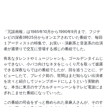
「冗談画報」は1985年10月から1990年9月まで、フジテ
レビの深夜0時25分からオンエアされていた番組で、毎回
１アーティストの特集で、お笑い・演劇系と音楽系の出演
者が週替りで交互に登場する感じの番組でした。
有名なタレントやミュージシャンも、ゴールデンタイムじ
ゃできない、小バコ向けなネタをじっくり尺を取って披露
できる深夜ならではの番組でしたが、回を追うごとに、デ
ビューしたて、ブレイク前の、世間はまだ知らない出演者
を次々と紹介してジャンプボードにしようという実験的
な、本当に東京のサブカルチャーシーンをテレビ電波にま
ぎれこませた番組になっていった。
この番組の司会をずっと務められた泉麻人さんが、そのす