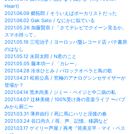
Heart)
2021.06.09 郷拓郎 / そういえばボーカリストだった
2021.06.02 Gak Sato / なにかに似ている
2021.05.26 加藤賢崇 / 「さてテレビでクイーン見るか。
スマホ持って」
2021.05.19 三宅治子 / ヨーロッパ盤レコード店 パテ書房
のはなし
2021.05.12 永田太郎 / N君のこと
2021.05.05 藤本功一 / 「カレー」
2021.04.28 冷水ひとみ / バロックオペラと鳥の歌
2021.04.21 松前公高 / 究極のアナログシンセサイザーが
登場か？
2021.04.14 荒木尚美 / ジミー・ペイジと中二病の私
2021.04.07 辻林美穂 / 100%受け身の音楽ライフ 〜バブ
みから厨二〜
2021.03.31 薄井由行 / 死に馬にハリと没後の春
2021.03.24 谷口尚久 / 苺、声、記憶、移調など
2021.03.17 ゲイリー芦屋 / 再考『筒美京平・マイ・ベス