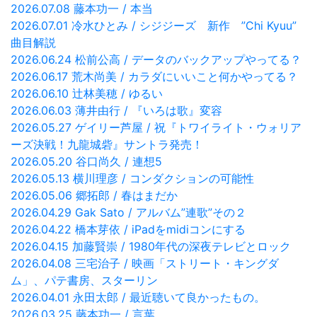
2026.07.08 藤本功一 / 本当
2026.07.01 冷水ひとみ / シジジーズ 新作 ”Chi Kyuu”
曲目解説
2026.06.24 松前公高 / データのバックアップやってる？
2026.06.17 荒木尚美 / カラダにいいこと何かやってる？
2026.06.10 辻林美穂 / ゆるい
2026.06.03 薄井由行 / 『いろは歌』変容
2026.05.27 ゲイリー芦屋 / 祝『トワイライト・ウォリア
ーズ決戦！九龍城砦』サントラ発売！
2026.05.20 谷口尚久 / 連想5
2026.05.13 横川理彦 / コンダクションの可能性
2026.05.06 郷拓郎 / 春はまだか
2026.04.29 Gak Sato / アルバム”連歌”その２
2026.04.22 橋本芽依 / iPadをmidiコンにする
2026.04.15 加藤賢崇 / 1980年代の深夜テレビとロック
2026.04.08 三宅治子 / 映画「ストリート・キングダ
ム」、パテ書房、スターリン
2026.04.01 永田太郎 / 最近聴いて良かったもの。
2026.03.25 藤本功一 / 言葉