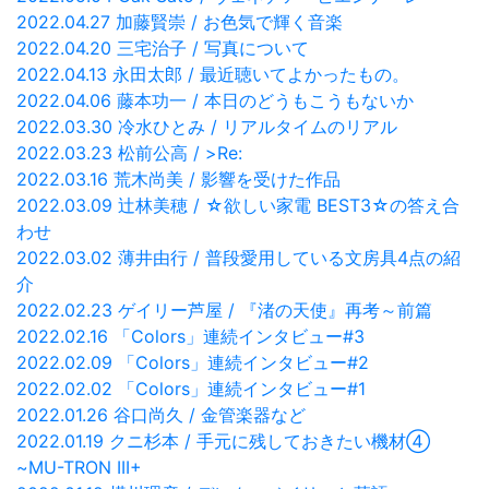
2022.04.27 加藤賢崇 / お色気で輝く音楽
2022.04.20 三宅治子 / 写真について
2022.04.13 永田太郎 / 最近聴いてよかったもの。
2022.04.06 藤本功一 / 本日のどうもこうもないか
2022.03.30 冷水ひとみ / リアルタイムのリアル
2022.03.23 松前公高 / >Re:
2022.03.16 荒木尚美 / 影響を受けた作品
2022.03.09 辻林美穂 / ☆欲しい家電 BEST3☆の答え合
わせ
2022.03.02 薄井由行 / 普段愛用している文房具4点の紹
介
2022.02.23 ゲイリー芦屋 / 『渚の天使』再考～前篇
2022.02.16 「Colors」連続インタビュー#3
2022.02.09 「Colors」連続インタビュー#2
2022.02.02 「Colors」連続インタビュー#1
2022.01.26 谷口尚久 / 金管楽器など
2022.01.19 クニ杉本 / 手元に残しておきたい機材④
~MU-TRON III+