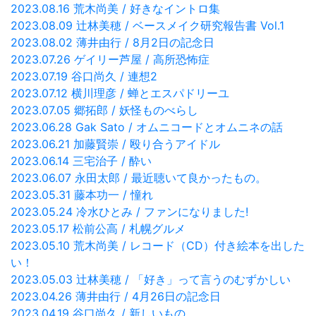
2023.08.16 荒木尚美 / 好きなイントロ集
2023.08.09 辻林美穂 / ベースメイク研究報告書 Vol.1
2023.08.02 薄井由行 / 8月2日の記念日
2023.07.26 ゲイリー芦屋 / 高所恐怖症
2023.07.19 谷口尚久 / 連想2
2023.07.12 横川理彦 / 蝉とエスパドリーユ
2023.07.05 郷拓郎 / 妖怪ものべらし
2023.06.28 Gak Sato / オムニコードとオムニネの話
2023.06.21 加藤賢崇 / 殴り合うアイドル
2023.06.14 三宅治子 / 酔い
2023.06.07 永田太郎 / 最近聴いて良かったもの。
2023.05.31 藤本功一 / 憧れ
2023.05.24 冷水ひとみ / ファンになりました!
2023.05.17 松前公高 / 札幌グルメ
2023.05.10 荒木尚美 / レコード（CD）付き絵本を出した
い！
2023.05.03 辻林美穂 / 「好き」って言うのむずかしい
2023.04.26 薄井由行 / 4月26日の記念日
2023.04.19 谷口尚久 / 新しいもの