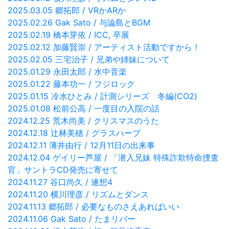
2025.03.05 郷拓郎 / VRかARか
2025.02.26 Gak Sato / 与論島とBGM
2025.02.19 橋本芽依 / ICC, 卒展
2025.02.12 加藤賢崇 / アーティスト活動ですから！
2025.02.05 三宅治子 / 兄弟や姉妹について
2025.01.29 永田太郎 / 水中音楽
2025.01.22 藤本功一 / フジロック
2025.01.15 冷水ひとみ / 計測シリーズ 冬編(CO2)
2025.01.08 松前公高 / 一度目の入院の話
2024.12.25 荒木尚美 / クリスマスのうた
2024.12.18 辻林美穂 / グラスハープ
2024.12.11 薄井由行 / 12月11日の出来事
2024.12.04 ゲイリー芦屋 / 「潜入兄妹 特殊詐欺特命捜査
官」サントラCD発売に寄せて
2024.11.27 谷口尚久 / 連想4
2024.11.20 横川理彦 / リズムとダンス
2024.11.13 郷拓郎 / 必要なものさえあればいい
2024.11.06 Gak Sato / たまリバー