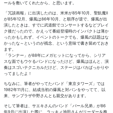
ールを敷いてくれたから、と思います。
「冗談画報」に出演したのは、米米が85年10月、聖飢魔Ⅱ
が85年12月、爆風は86年10月、と順序が逆で、爆風が出
演したときは、すでに武道館でコンサートするなどブレイ
ク後だったので、かえって番組登場時のインパクトは薄か
ったかもしれず、イベントのトークでも、爆風の話題はな
かったな～というのが残念、という意味で書き留めておき
ます。
「ランナー」が88年にメガヒットになってから、シリア
スな面でもウケるバンドになったけど、爆風はほんと、演
奏はスゴいテクニカルだけど、ステージはバカばっかりや
ってましたよ！
ちなみに、筆者がやってたバンド「東京タワーズ」では
1982年11月に、結成当初の爆風と対バンをやってて、以
来、サンプラザ中野さんとも親交があります。
そして筆者は、サエキさんのバンド「パール兄弟」が86
年9月に出演した際に、ラッキィ池田さんがリーダーを務