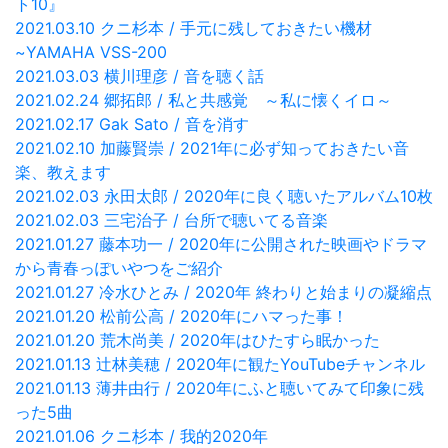
ト10』
2021.03.10 クニ杉本 / 手元に残しておきたい機材
~YAMAHA VSS-200
2021.03.03 横川理彦 / 音を聴く話
2021.02.24 郷拓郎 / 私と共感覚 ～私に懐くイロ～
2021.02.17 Gak Sato / 音を消す
2021.02.10 加藤賢崇 / 2021年に必ず知っておきたい音
楽、教えます
2021.02.03 永田太郎 / 2020年に良く聴いたアルバム10枚
2021.02.03 三宅治子 / 台所で聴いてる音楽
2021.01.27 藤本功一 / 2020年に公開された映画やドラマ
から青春っぽいやつをご紹介
2021.01.27 冷水ひとみ / 2020年 終わりと始まりの凝縮点
2021.01.20 松前公高 / 2020年にハマった事！
2021.01.20 荒木尚美 / 2020年はひたすら眠かった
2021.01.13 辻林美穂 / 2020年に観たYouTubeチャンネル
2021.01.13 薄井由行 / 2020年にふと聴いてみて印象に残
った5曲
2021.01.06 クニ杉本 / 我的2020年