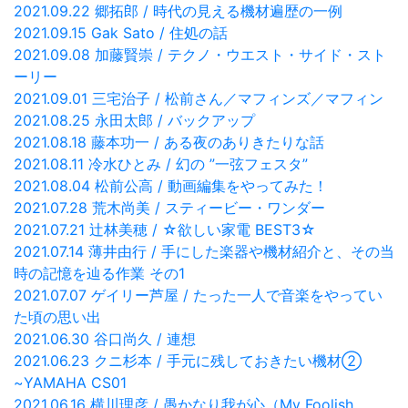
2021.09.22 郷拓郎 / 時代の見える機材遍歴の一例
2021.09.15 Gak Sato / 住処の話
2021.09.08 加藤賢崇 / テクノ・ウエスト・サイド・スト
ーリー
2021.09.01 三宅治子 / 松前さん／マフィンズ／マフィン
2021.08.25 永田太郎 / バックアップ
2021.08.18 藤本功一 / ある夜のありきたりな話
2021.08.11 冷水ひとみ / 幻の ”一弦フェスタ”
2021.08.04 松前公高 / 動画編集をやってみた！
2021.07.28 荒木尚美 / スティービー・ワンダー
2021.07.21 辻林美穂 / ☆欲しい家電 BEST3☆
2021.07.14 薄井由行 / 手にした楽器や機材紹介と、その当
時の記憶を辿る作業 その1
2021.07.07 ゲイリー芦屋 / たった一人で音楽をやってい
た頃の思い出
2021.06.30 谷口尚久 / 連想
2021.06.23 クニ杉本 / 手元に残しておきたい機材②
~YAMAHA CS01
2021.06.16 横川理彦 / 愚かなり我が心（My Foolish