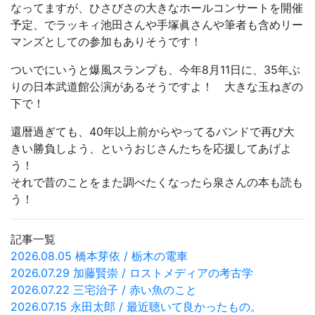
なってますが、ひさびさの大きなホールコンサートを開催
予定、でラッキィ池田さんや手塚眞さんや筆者も含めリー
マンズとしての参加もありそうです！
ついでにいうと爆風スランプも、今年8月11日に、35年ぶ
りの日本武道館公演があるそうですよ！ 大きな玉ねぎの
下で！
還暦過ぎても、40年以上前からやってるバンドで再び大
きい勝負しよう、というおじさんたちを応援してあげよ
う！
それで昔のことをまた調べたくなったら泉さんの本も読も
う！
記事一覧
2026.08.05 橋本芽依 / 栃木の電車
2026.07.29 加藤賢崇 / ロストメディアの考古学
2026.07.22 三宅治子 / 赤い魚のこと
2026.07.15 永田太郎 / 最近聴いて良かったもの。