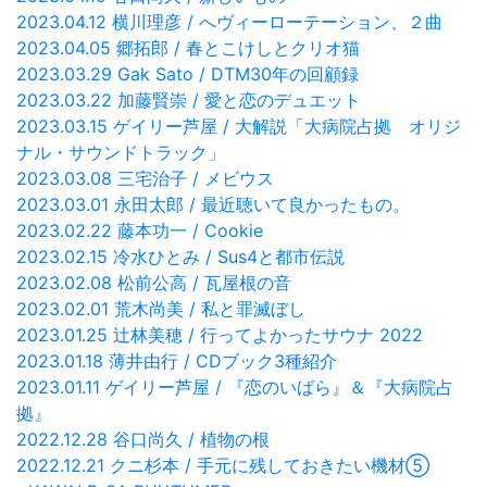
2023.04.12 横川理彦 / へヴィーローテーション、２曲
2023.04.05 郷拓郎 / 春とこけしとクリオ猫
2023.03.29 Gak Sato / DTM30年の回顧録
2023.03.22 加藤賢崇 / 愛と恋のデュエット
2023.03.15 ゲイリー芦屋 / 大解説「大病院占拠 オリジ
ナル・サウンドトラック」
2023.03.08 三宅治子 / メビウス
2023.03.01 永田太郎 / 最近聴いて良かったもの。
2023.02.22 藤本功一 / Cookie
2023.02.15 冷水ひとみ / Sus4と都市伝説
2023.02.08 松前公高 / 瓦屋根の音
2023.02.01 荒木尚美 / 私と罪滅ぼし
2023.01.25 辻林美穂 / 行ってよかったサウナ 2022
2023.01.18 薄井由行 / CDブック3種紹介
2023.01.11 ゲイリー芦屋 / 『恋のいばら』＆『大病院占
拠』
2022.12.28 谷口尚久 / 植物の根
2022.12.21 クニ杉本 / 手元に残しておきたい機材⑤