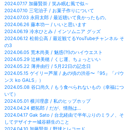
2024.07.17 加藤賢崇 / 笑み眠む風で似～
2024.07.10 三宅治子 / お菓子作りについて
2024.07.03 永田太郎 / 最近聴いて良かったもの。
2024.06.26 藤本功一 / いいと思います
2024.06.19 冷水ひとみ / インソムニア グッズ
2024.06.12 松前公高 / 最近観てるYouTubeチャンネル そ
の3
2024.06.05 荒木尚美 / 魅惑(?!)のハイウエスト
2024.05.29 辻林美穂 / くじ運、ちょっといい
2024.05.22 薄井由行 / 5月22日の記念日
2024.05.15 ゲイリー芦屋 / あの頃の渋谷〜『95』「バウ
ンス ko GALS」）
2024.05.08 谷口尚久 / もう食べられないもの（幸福につ
いて）
2024.05.01 横川理彦 / 私のヒップホップ
2024.04.24 郷拓郎 / だが、情熱は…
2024.04.17 Gak Sato / 台北経由で半年ぶりのミラノ、そ
してデザイナー城谷耕生のこと
2024.04.10 加藤賢崇 / 野球とレコード