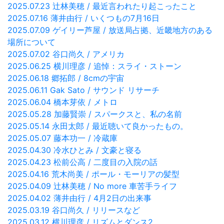
2025.07.23 辻林美穂 / 最近言われたり起こったこと
2025.07.16 薄井由行 / いくつもの7月16日
2025.07.09 ゲイリー芦屋 / 放送局占拠、近畿地方のある
場所について
2025.07.02 谷口尚久 / アメリカ
2025.06.25 横川理彦 / 追悼：スライ・ストーン
2025.06.18 郷拓郎 / 8cmの宇宙
2025.06.11 Gak Sato / サウンド リサーチ
2025.06.04 橋本芽依 / メトロ
2025.05.28 加藤賢崇 / スパークスと、私の名前
2025.05.14 永田太郎 / 最近聴いて良かったもの。
2025.05.07 藤本功一 / 冷蔵庫
2025.04.30 冷水ひとみ / 文豪と寝る
2025.04.23 松前公高 / 二度目の入院の話
2025.04.16 荒木尚美 / ポール・モーリアの髪型
2025.04.09 辻林美穂 / No more 車苦手ライフ
2025.04.02 薄井由行 / 4月2日の出来事
2025.03.19 谷口尚久 / リリースなど
2025.03.12 横川理彦 / リズムとダンス2