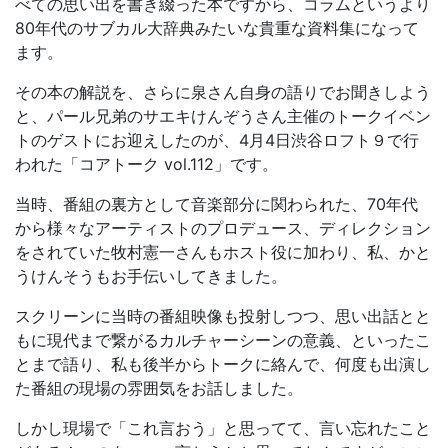
べての思い出を書き綴った本ですから、コラムというより
80年代のサブカル大辞典みたいな貴重な資料集になって
ます。
その本の解説を、さらに泉さん自身の語りでお聞きしよう
と、パール兄弟のサエキけんぞうさん主催のトークイベン
トのゲストにお迎えしたのが、4月4日渋谷ロフト９で行
われた「コアトーク vol.112」です。
当時、番組の裏方として音楽部分に関わられた、70年代
から様々なアーティストのプロデュース、ディレクション
をされていた牧村憲一さんもホスト役に加わり、私、かと
うけんそうもお手伝いしてきました。
スクリーンに当時の番組映像も投射しつつ、思い出話とと
もに現代まで繋がるカルチャーシーンの意義、といったこ
とまで語り、私も後半からトークに絡んで、何度も出演し
た番組の現場の雰囲気をお話しました。
しかし現場で「これ言おう」と思ってて、言い忘れたこと