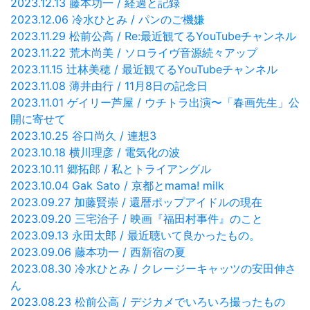
2023.12.13 藤本功一 / 経過と記録
2023.12.06 冷水ひとみ / パンのご機嫌
2023.11.29 松前公高 / Re:最近観てるYouTubeチャンネル
2023.11.22 荒木尚美 / ソロライヴ音源続々アップ
2023.11.15 辻林美穂 / 最近観てるYouTubeチャンネル
2023.11.08 薄井由行 / 11月8日の記念日
2023.11.01 ゲイリー芦屋 / ウチトラ出演〜「春画先生」公
開に寄せて
2023.10.25 谷口尚久 / 連想3
2023.10.18 横川理彦 / 電気化の波
2023.10.11 郷拓郎 / 私とトライアングル
2023.10.04 Gak Sato / 京都とmama! milk
2023.09.27 加藤賢崇 / 還暦ポップアイドルの現在
2023.09.20 三宅治子 / 映画『福田村事件』のこと
2023.09.13 永田太郎 / 最近聴いて良かったもの。
2023.09.06 藤本功一 / 西新宿の夏
2023.08.30 冷水ひとみ / クレージーキャッツの安田伸さ
ん
2023.08.23 松前公高 / デジカメでいろいろ撮ったもの