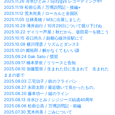
2025.11.26 冷水ひとみ / Syzygys レコーディング中!
2025.11.19 松前公高 / 万博訪問記・後編+
2025.11.12 荒木尚美 / ローカルと全国区
2025.11.05 辻林美穂 / M3に出展しました
2025.10.29 薄井由行 / 10月29日について掘り下げぬ
2025.10.22 ゲイリー芦屋 / 秋だから、坂田晃一を聴こう
2025.10.15 谷口尚久 / 副都心線渋谷駅にて
2025.10.08 横川理彦 / リズムとダンス3
2025.10.01 郷拓郎 / 解かなくてもいい謎
2025.09.24 Gak Sato / 慣習
2025.09.17 橋本芽依 / リリースと告知
2025.09.10 加藤賢崇 / 生まれた日に生まれて 生まれた
ままの姿で
2025.09.03 三宅治子 / 鉄のフライパン
2025.08.27 永田太郎 / 最近聴いて良かったもの。
2025.08.20 藤本功一 / 縦のライン
2025.08.13 冷水ひとみ / シジジーズ結成40周年
2025.08.06 松前公高 / 万博訪問記・前編
2025.07.30 荒木尚美 / ごみについて