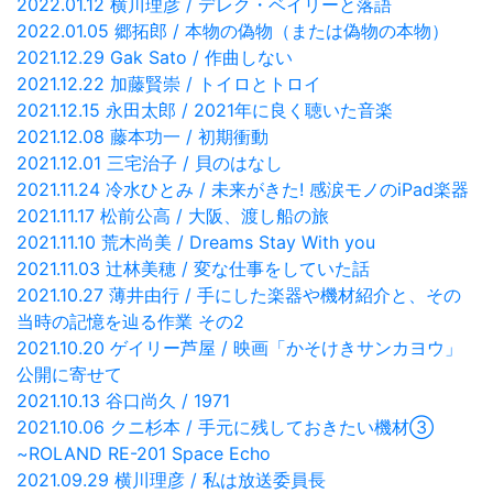
2022.01.12 横川理彦 / デレク・ベイリーと落語
2022.01.05 郷拓郎 / 本物の偽物（または偽物の本物）
2021.12.29 Gak Sato / 作曲しない
2021.12.22 加藤賢崇 / トイロとトロイ
2021.12.15 永田太郎 / 2021年に良く聴いた音楽
2021.12.08 藤本功一 / 初期衝動
2021.12.01 三宅治子 / 貝のはなし
2021.11.24 冷水ひとみ / 未来がきた! 感涙モノのiPad楽器
2021.11.17 松前公高 / 大阪、渡し船の旅
2021.11.10 荒木尚美 / Dreams Stay With you
2021.11.03 辻林美穂 / 変な仕事をしていた話
2021.10.27 薄井由行 / 手にした楽器や機材紹介と、その
当時の記憶を辿る作業 その2
2021.10.20 ゲイリー芦屋 / 映画「かそけきサンカヨウ」
公開に寄せて
2021.10.13 谷口尚久 / 1971
2021.10.06 クニ杉本 / 手元に残しておきたい機材③
~ROLAND RE-201 Space Echo
2021.09.29 横川理彦 / 私は放送委員長