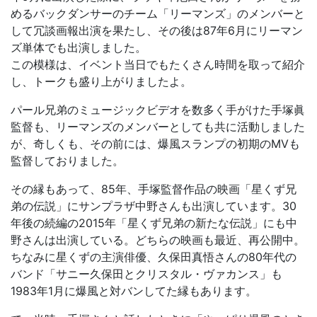
めるバックダンサーのチーム「リーマンズ」のメンバーと
して冗談画報出演を果たし、その後は87年6月にリーマン
ズ単体でも出演しました。
この模様は、イベント当日でもたくさん時間を取って紹介
し、トークも盛り上がりましたよ。
パール兄弟のミュージックビデオを数多く手がけた手塚眞
監督も、リーマンズのメンバーとしても共に活動しました
が、奇しくも、その前には、爆風スランプの初期のMVも
監督しておりました。
その縁もあって、85年、手塚監督作品の映画「星くず兄
弟の伝説」にサンプラザ中野さんも出演しています。30
年後の続編の2015年「星くず兄弟の新たな伝説」にも中
野さんは出演している。どちらの映画も最近、再公開中。
ちなみに星くずの主演俳優、久保田真悟さんの80年代の
バンド「サニー久保田とクリスタル・ヴァカンス」も
1983年1月に爆風と対バンしてた縁もあります。