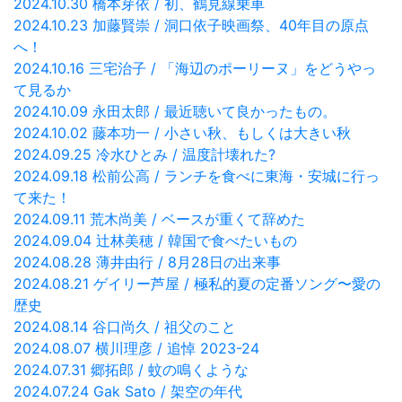
2024.10.30 橋本芽依 / 初、鶴見線乗車
2024.10.23 加藤賢崇 / 洞口依子映画祭、40年目の原点
へ！
2024.10.16 三宅治子 / 「海辺のポーリーヌ」をどうやっ
て見るか
2024.10.09 永田太郎 / 最近聴いて良かったもの。
2024.10.02 藤本功一 / 小さい秋、もしくは大きい秋
2024.09.25 冷水ひとみ / 温度計壊れた?
2024.09.18 松前公高 / ランチを食べに東海・安城に行っ
て来た！
2024.09.11 荒木尚美 / ベースが重くて辞めた
2024.09.04 辻林美穂 / 韓国で食べたいもの
2024.08.28 薄井由行 / 8月28日の出来事
2024.08.21 ゲイリー芦屋 / 極私的夏の定番ソング〜愛の
歴史
2024.08.14 谷口尚久 / 祖父のこと
2024.08.07 横川理彦 / 追悼 2023-24
2024.07.31 郷拓郎 / 蚊の鳴くような
2024.07.24 Gak Sato / 架空の年代