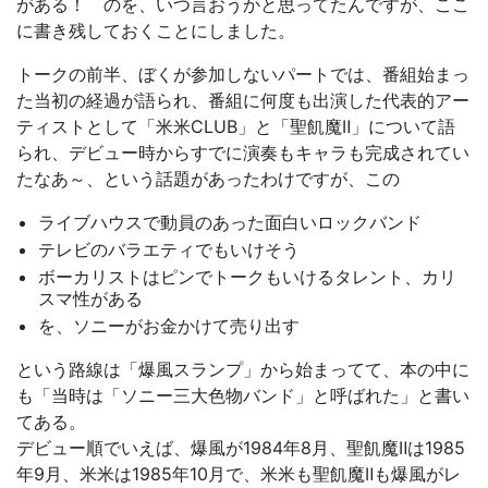
がある！ のを、いつ言おうかと思ってたんですが、ここ
に書き残しておくことにしました。
トークの前半、ぼくが参加しないパートでは、番組始まっ
た当初の経過が語られ、番組に何度も出演した代表的アー
ティストとして「米米CLUB」と「聖飢魔Ⅱ」について語
られ、デビュー時からすでに演奏もキャラも完成されてい
たなあ～、という話題があったわけですが、この
ライブハウスで動員のあった面白いロックバンド
テレビのバラエティでもいけそう
ボーカリストはピンでトークもいけるタレント、カリ
スマ性がある
を、ソニーがお金かけて売り出す
という路線は「爆風スランプ」から始まってて、本の中に
も「当時は「ソニー三大色物バンド」と呼ばれた」と書い
てある。
デビュー順でいえば、爆風が1984年8月、聖飢魔Ⅱは1985
年9月、米米は1985年10月で、米米も聖飢魔Ⅱも爆風がレ