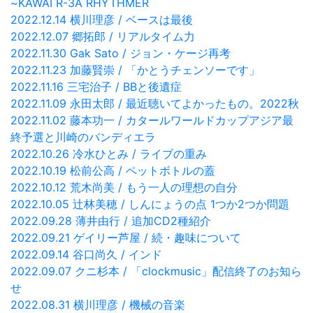
~KAWAI R-3A RHYTHMER
2022.12.14 横川理彦 / ベースは最後
2022.12.07 郷拓郎 / リアルタイム力
2022.11.30 Gak Sato / ジョン・ケージ再考
2022.11.23 加藤賢崇 / 「かとうチェンソーです」
2022.11.16 三宅治子 / BBと後遺症
2022.11.09 永田太郎 / 最近聴いてよかったもの。2022秋
2022.11.02 藤本功一 / カタールワールドカップアジア最
終予選と川崎のバンディエラ
2022.10.26 冷水ひとみ / ライブの重み
2022.10.19 松前公高 / ペットボトルの蓋
2022.10.12 荒木尚美 / もう一人の理想の自分
2022.10.05 辻林美穂 / しんにょうの点 1つか2つか問題
2022.09.28 薄井由行 / 追加CD2種紹介
2022.09.21 ゲイリー芦屋 / 続・趣味について
2022.09.14 谷口尚久 / インド
2022.09.07 クニ杉本 / 「clockmusic」配信終了のお知ら
せ
2022.08.31 横川理彦 / 機械の音楽