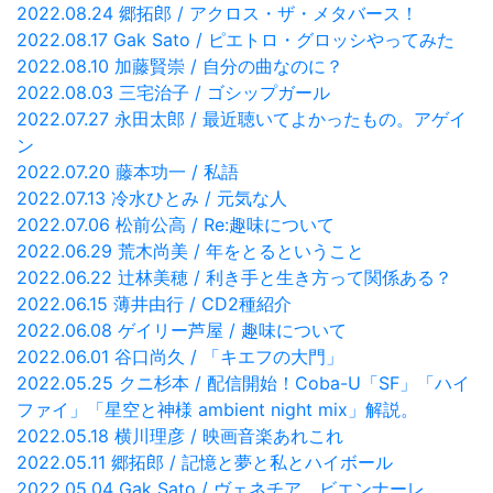
2022.08.24 郷拓郎 / アクロス・ザ・メタバース！
2022.08.17 Gak Sato / ピエトロ・グロッシやってみた
2022.08.10 加藤賢崇 / 自分の曲なのに？
2022.08.03 三宅治子 / ゴシップガール
2022.07.27 永田太郎 / 最近聴いてよかったもの。アゲイ
ン
2022.07.20 藤本功一 / 私語
2022.07.13 冷水ひとみ / 元気な人
2022.07.06 松前公高 / Re:趣味について
2022.06.29 荒木尚美 / 年をとるということ
2022.06.22 辻林美穂 / 利き手と生き方って関係ある？
2022.06.15 薄井由行 / CD2種紹介
2022.06.08 ゲイリー芦屋 / 趣味について
2022.06.01 谷口尚久 / 「キエフの大門」
2022.05.25 クニ杉本 / 配信開始！Coba-U「SF」「ハイ
ファイ」「星空と神様 ambient night mix」解説。
2022.05.18 横川理彦 / 映画音楽あれこれ
2022.05.11 郷拓郎 / 記憶と夢と私とハイボール
2022.05.04 Gak Sato / ヴェネチア ビエンナーレ