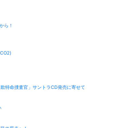
すから！
CO2)
 特殊詐欺特命捜査官」サントラCD発売に寄せて
い