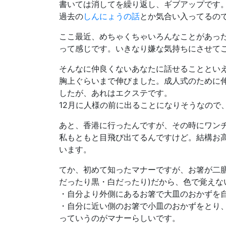
書いては消してを繰り返し、ギブアップです
過去の
しんにょうの話
とか気合い入ってるの
ここ最近、めちゃくちゃいろんなことがあっ
って感じです。いきなり嫌な気持ちにさせて
そんなに仲良くないあなたに話せることとい
胸上ぐらいまで伸びました。成人式のために
したが、あれはエクステです。
12月に人様の前に出ることになりそうなので
あと、香港に行ったんですが、その時にワン
私もともと目飛び出てるんですけど。結構お
います。
てか、初めて知ったマナーですが、お箸が二
だったり黒・白だったり)だから、色で覚えな
・自分より外側にあるお箸で大皿のおかずを
・自分に近い側のお箸で小皿のおかずをとり
っていうのがマナーらしいです。