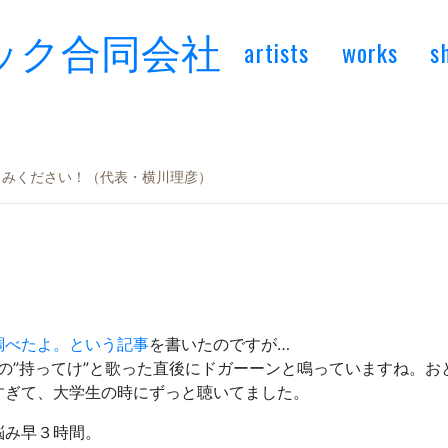
artists
works
s
楽しみください！（代表・横川理彦）
調べたよ。という記事
を書いたのですが…
の”持ってけ”と歌った直後にドガーーンと鳴っていますね。
すぎて、大学生の時にずっと聴いてました。
悩み早３時間。