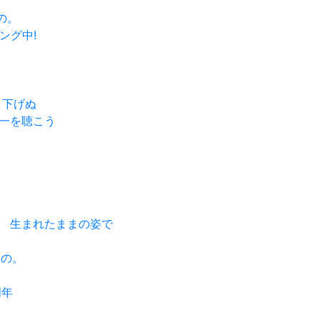
もの。
ィング中!
掘り下げぬ
田晃一を聴こう
まれて 生まれたままの姿で
もの。
周年