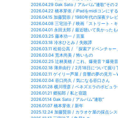
2026.04.29 Gak Sato / アルバム”連歌”その
2026.04.22 橋本芽依 / iPadをmidiコンにす
2026.04.15 加藤賢崇 / 1980年代の深夜テ
2026.04.08 三宅治子 / 映画「ストリ
2026.04.01 永田太郎 / 最近聴いて良かった
2026.03.25 藤本功一 / 言葉
2026.03.18 冷水ひとみ / 失敗譚
2026.03.11 松前公高 / 「探索アドベンチ
2026.03.04 荒木尚美 / 怖いもの
2026.02.25 辻林美穂 / これ、爆発音？爆
2026.02.18 薄井由行 / 2月18日について掘
2026.02.11 ゲイリー芦屋 / 音響の夢の見方～Whit
2026.02.04 谷口尚久 / 気になる谷口さん
2026.01.28 横川理彦 / ベネズエラのポピ
2026.01.21 郷拓郎 / 私と宿題
2026.01.14 Gak Sato / アルバム”連歌”
2026.01.07 橋本芽依 / 新年
2025.12.24 加藤賢崇 / カラオケ屋の採点