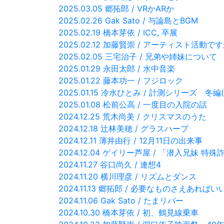
2025.03.05 郷拓郎 / VRかARか
2025.02.26 Gak Sato / 与論島とBGM
2025.02.19 橋本芽依 / ICC, 卒展
2025.02.12 加藤賢崇 / アーティスト活動で
2025.02.05 三宅治子 / 兄弟や姉妹について
2025.01.29 永田太郎 / 水中音楽
2025.01.22 藤本功一 / フジロック
2025.01.15 冷水ひとみ / 計測シリーズ 冬編(
2025.01.08 松前公高 / 一度目の入院の話
2024.12.25 荒木尚美 / クリスマスのうた
2024.12.18 辻林美穂 / グラスハープ
2024.12.11 薄井由行 / 12月11日の出来事
2024.12.04 ゲイリー芦屋 / 「潜入兄妹
2024.11.27 谷口尚久 / 連想4
2024.11.20 横川理彦 / リズムとダンス
2024.11.13 郷拓郎 / 必要なものさえあればい
2024.11.06 Gak Sato / たまリバー
2024.10.30 橋本芽依 / 初、鶴見線乗車