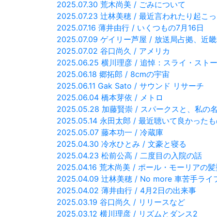
2025.07.30 荒木尚美 / ごみについて
2025.07.23 辻林美穂 / 最近言われたり起こ
2025.07.16 薄井由行 / いくつもの7月16日
2025.07.09 ゲイリー芦屋 / 放送局占拠
2025.07.02 谷口尚久 / アメリカ
2025.06.25 横川理彦 / 追悼：スライ・スト
2025.06.18 郷拓郎 / 8cmの宇宙
2025.06.11 Gak Sato / サウンド リサーチ
2025.06.04 橋本芽依 / メトロ
2025.05.28 加藤賢崇 / スパークスと、私の
2025.05.14 永田太郎 / 最近聴いて良かった
2025.05.07 藤本功一 / 冷蔵庫
2025.04.30 冷水ひとみ / 文豪と寝る
2025.04.23 松前公高 / 二度目の入院の話
2025.04.16 荒木尚美 / ポール・モーリアの
2025.04.09 辻林美穂 / No more 車苦手ライ
2025.04.02 薄井由行 / 4月2日の出来事
2025.03.19 谷口尚久 / リリースなど
2025.03.12 横川理彦 / リズムとダンス2