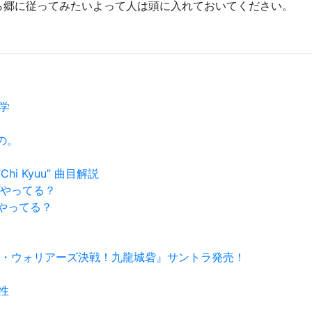
ら郷に従ってみたいよって人は頭に入れておいてください。
！
古学
もの。
hi Kyuu” 曲目解説
ップやってる？
何かやってる？
イライト・ウォリアーズ決戦！九龍城砦』サントラ発売！
能性