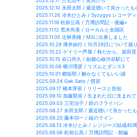
2025.12.17 三宅治子 / 魚貝たち
2025.12.10 永田太郎 / 最近聴いて良かった
2025.11.26 冷水ひとみ / Syzygys レコーデ
2025.11.19 松前公高 / 万博訪問記・後編+
2025.11.12 荒木尚美 / ローカルと全国区
2025.11.05 辻林美穂 / M3に出展しました
2025.10.29 薄井由行 / 10月29日について
2025.10.22 ゲイリー芦屋 / 秋だから、坂
2025.10.15 谷口尚久 / 副都心線渋谷駅にて
2025.10.08 横川理彦 / リズムとダンス3
2025.10.01 郷拓郎 / 解かなくてもいい謎
2025.09.24 Gak Sato / 慣習
2025.09.17 橋本芽依 / リリースと告知
2025.09.10 加藤賢崇 / 生まれた日に生
2025.09.03 三宅治子 / 鉄のフライパン
2025.08.27 永田太郎 / 最近聴いて良かった
2025.08.20 藤本功一 / 縦のライン
2025.08.13 冷水ひとみ / シジジーズ結成40
2025.08.06 松前公高 / 万博訪問記・前編