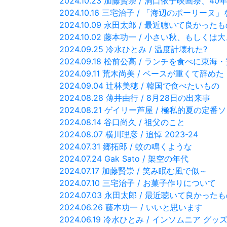
2024.10.23 加藤賢崇 / 洞口依子映画祭、4
2024.10.16 三宅治子 / 「海辺のポーリー
2024.10.09 永田太郎 / 最近聴いて良かった
2024.10.02 藤本功一 / 小さい秋、もしくは
2024.09.25 冷水ひとみ / 温度計壊れた?
2024.09.18 松前公高 / ランチを食べに
2024.09.11 荒木尚美 / ベースが重くて辞めた
2024.09.04 辻林美穂 / 韓国で食べたいもの
2024.08.28 薄井由行 / 8月28日の出来事
2024.08.21 ゲイリー芦屋 / 極私的夏の定
2024.08.14 谷口尚久 / 祖父のこと
2024.08.07 横川理彦 / 追悼 2023-24
2024.07.31 郷拓郎 / 蚊の鳴くような
2024.07.24 Gak Sato / 架空の年代
2024.07.17 加藤賢崇 / 笑み眠む風で似～
2024.07.10 三宅治子 / お菓子作りについて
2024.07.03 永田太郎 / 最近聴いて良かった
2024.06.26 藤本功一 / いいと思います
2024.06.19 冷水ひとみ / インソムニア グッ