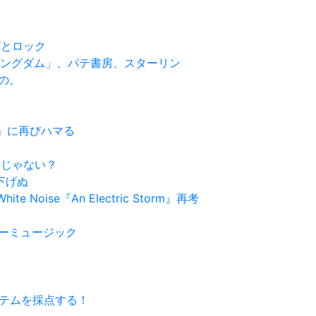
２
る
レビとロック
ート・キングダム」、パテ書房、スターリン
もの。
ャー」に再びハマる
発音じゃない？
り下げぬ
e Noise『An Electric Storm』再考
ュラーミュージック
システムを採点する！