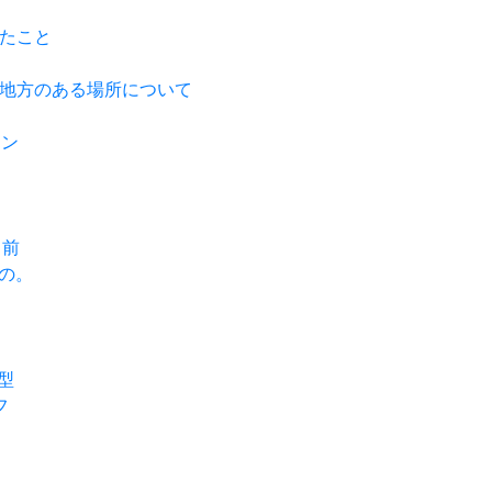
ったこと
、近畿地方のある場所について
ーン
名前
もの。
髪型
フ