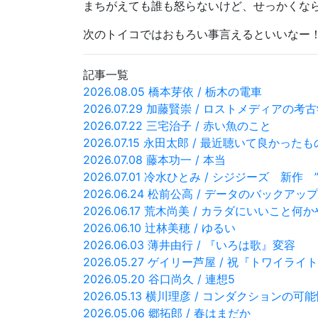
まちがえても誰も怒らないけど、せっかくな
次のトイコではおもろい事言えるといいなー
記事一覧
2026.08.05 橋本芽依 / 栃木の電車
2026.07.29 加藤賢崇 / ロストメディアの考
2026.07.22 三宅治子 / 赤い魚のこと
2026.07.15 永田太郎 / 最近聴いて良かった
2026.07.08 藤本功一 / 本当
2026.07.01 冷水ひとみ / シジジーズ 新作 ”C
2026.06.24 松前公高 / データのバックア
2026.06.17 荒木尚美 / カラダにいいこと
2026.06.10 辻林美穂 / ゆるい
2026.06.03 薄井由行 / 『いろは歌』変容
2026.05.27 ゲイリー芦屋 / 祝『トワ
2026.05.20 谷口尚久 / 連想5
2026.05.13 横川理彦 / コンダクションの可
2026.05.06 郷拓郎 / 春はまだか