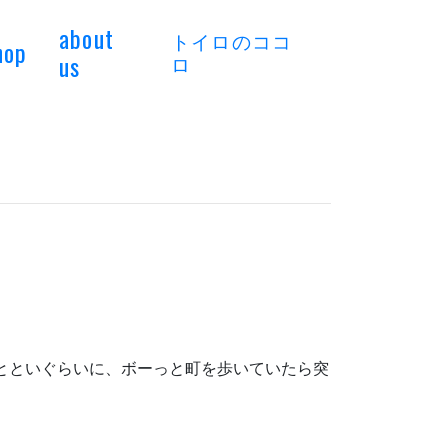
about
トイロのココ
hop
us
ロ
おとといぐらいに、ボーっと町を歩いていたら突