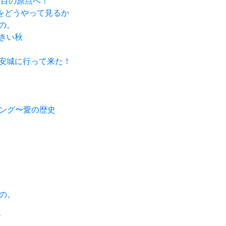
0年目の原点へ！
ヌ」をどうやって見るか
もの。
大きい秋
東海・安城に行って来た！
番ソング〜愛の歴史
もの。
ズ